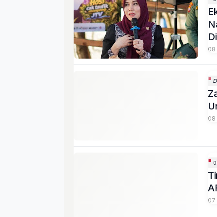
E
Na
Di
08

Za
U
08
Ti
A
07