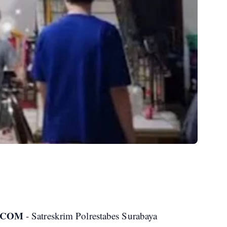
.COM
- Satreskrim Polrestabes Surabaya