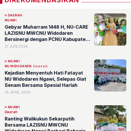
DIREKOMENDASIKAN
DAERAH
NGAWI
Gebyar Muharram 1448 H, NU-CARE
LAZISNU MWCNU Widodaren
Bersinergi dengan PCNU Kabupaten
Ngawi
21 JUNI 2026
NGAWI
NU WIDODAREN
𝙳𝚊𝚎𝚛𝚊𝚑
Kejadian Menyentuh Hati Fatayat
NU Widodaren Ngawi, Selepas Giat
Senam Bersama Spesial Harlah
25 APRIL 2026
NGAWI
𝘋𝘢𝘦𝘳𝘢𝘩
Ranting Walikukun Sekarputih
Bersama LAZISNU MWCNU