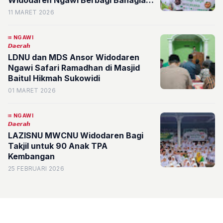
Widodaren Ngawi Berbagi Bahagia
Ramadan
11 MARET 2026
NGAWI
𝘿𝙖𝙚𝙧𝙖𝙝
LDNU dan MDS Ansor Widodaren
Ngawi Safari Ramadhan di Masjid
Baitul Hikmah Sukowidi
01 MARET 2026
NGAWI
𝘿𝙖𝙚𝙧𝙖𝙝
LAZISNU MWCNU Widodaren Bagi
Takjil untuk 90 Anak TPA
Kembangan
25 FEBRUARI 2026