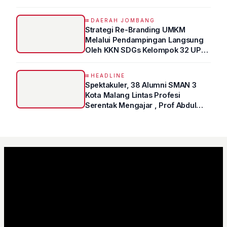
DAERAH JOMBANG
Strategi Re-Branding UMKM
Melalui Pendampingan Langsung
Oleh KKN SDGs Kelompok 32 UPN
“VETERAN” Jawa Timur
HEADLINE
Spektakuler, 38 Alumni SMAN 3
Kota Malang Lintas Profesi
Serentak Mengajar , Prof Abdul
Syukur Ungkap Tips Lolos Fakultas
Kedokteran