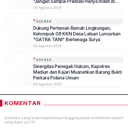
"Jangan Sampai Prestasi Hanya Indah di
Atas Kertas"
06 Agustus 2026
DAERAH
Dukung Pertanian Ramah Lingkungan,
Kelompok 08 KKN Desa Latsari Luncurkan
"GATRA TANI" Bertenaga Surya
06 Agustus 2026
DAERAH
Sinergitas Penegak Hukum, Kapolres
Madiun dan Kajari Musnahkan Barang Bukti
Perkara Pidana Umum
06 Agustus 2026
KOMENTAR
komentar yang tampil sepenuhnya tanggung jawab komentator seperti
yang diatur UU ITE