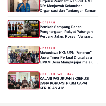
Urgensi Pembentukan PKC PMII
DIY: Menjawab Kebutuhan
Organisasi dan Tantangan Zaman
DAERAH
Pemkab Sampang Panen
Penghargaan, Rakyat Patungan
Perbaiki Jalan, Rossy: "Jangan
Sampai Prestasi Hanya Indah di
Atas Kertas"
DAERAH
Mahasiswa KKN UPN “Veteran”
Jawa Timur Perkuat Digitalisasi
UMKM Desa Mangkujajar melalui
Program UMKM GO DIGITAL
DAERAH PASURUAN
KAJARI PASURUAN EKSEKUSI
DANA KORUPSI PKBM CAPAI
KERUGIAN 4 M