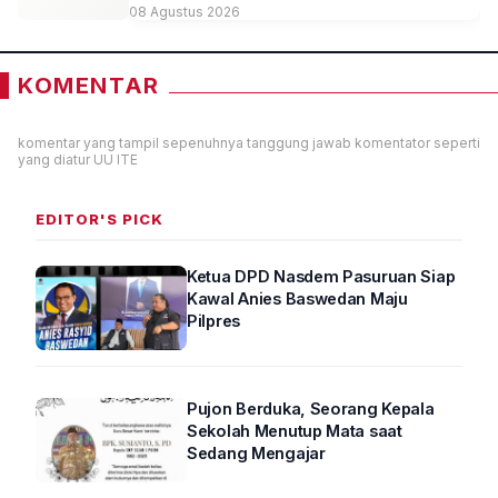
Sambirejo Melalui Program “Sambi Digital”
08 Agustus 2026
KOMENTAR
komentar yang tampil sepenuhnya tanggung jawab komentator seperti
yang diatur UU ITE
EDITOR'S PICK
Ketua DPD Nasdem Pasuruan Siap
Kawal Anies Baswedan Maju
Pilpres
Pujon Berduka, Seorang Kepala
Sekolah Menutup Mata saat
Sedang Mengajar