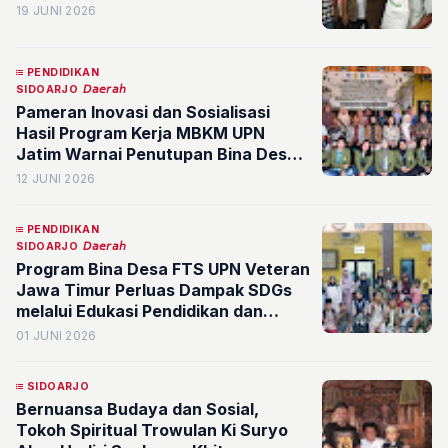
19 JUNI 2026
PENDIDIKAN
SIDOARJO
𝘋𝘢𝘦𝘳𝘢𝘩
Pameran Inovasi dan Sosialisasi
Hasil Program Kerja MBKM UPN
Jatim Warnai Penutupan Bina Desa
dalam Mendukung SDGs 9 dan 12
12 JUNI 2026
PENDIDIKAN
SIDOARJO
𝘋𝘢𝘦𝘳𝘢𝘩
Program Bina Desa FTS UPN Veteran
Jawa Timur Perluas Dampak SDGs
melalui Edukasi Pendidikan dan
Pemeriksaan Gigi Gratis
01 JUNI 2026
SIDOARJO
Bernuansa Budaya dan Sosial,
Tokoh Spiritual Trowulan Ki Suryo