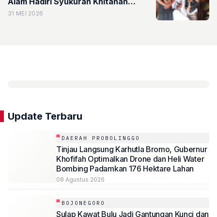
Alam Hadiri Syukuran Khitanan
Putra Nyai Wali Ida Rofi
31 MEI 2026
Update Terbaru
DAERAH PROBOLINGGO
Tinjau Langsung Karhutla Bromo, Gubernur
Khofifah Optimalkan Drone dan Heli Water
Bombing Padamkan 176 Hektare Lahan
08 Agustus 2026
BOJONEGORO
Sulap Kawat Bulu Jadi Gantungan Kunci dan