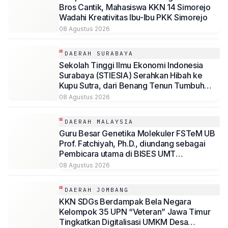
Bros Cantik, Mahasiswa KKN 14 Simorejo
Wadahi Kreativitas Ibu-Ibu PKK Simorejo
08 Agustus 2026
DAERAH SURABAYA
Sekolah Tinggi Ilmu Ekonomi Indonesia
Surabaya (STIESIA) Serahkan Hibah ke
Kupu Sutra, dari Benang Tenun Tumbuh
Kemandirian Disabilitas
08 Agustus 2026
DAERAH MALAYSIA
Guru Besar Genetika Molekuler FSTeM UB
Prof. Fatchiyah, Ph.D., diundang sebagai
Pembicara utama di BISES UMT
Terengganu Malaysia
08 Agustus 2026
DAERAH JOMBANG
KKN SDGs Berdampak Bela Negara
Kelompok 35 UPN “Veteran” Jawa Timur
Tingkatkan Digitalisasi UMKM Desa