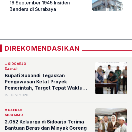
19 September 1945 Insiden
Bendera di Surabaya
«
»
DIREKOMENDASIKAN
SIDOARJO
𝘋𝘢𝘦𝘳𝘢𝘩
Bupati Subandi Tegaskan
Pengawasan Ketat Proyek
Pemerintah, Target Tepat Waktu
dan Berkualitas
19 JUNI 2026
DAERAH
SIDOARJO
2.052 Keluarga di Sidoarjo Terima
Bantuan Beras dan Minyak Goreng