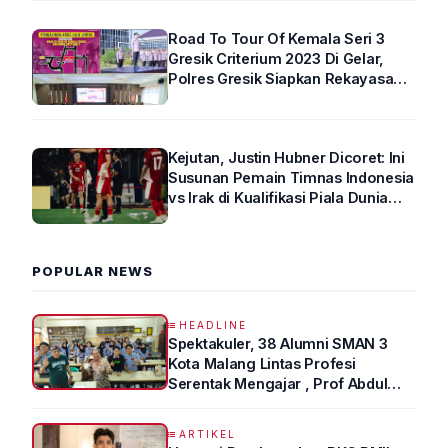
Road To Tour Of Kemala Seri 3
Gresik Criterium 2023 Di Gelar,
Polres Gresik Siapkan Rekayasa
Arus Lalin
Kejutan, Justin Hubner Dicoret: Ini
Susunan Pemain Timnas Indonesia
vs Irak di Kualifikasi Piala Dunia
2026 R4
POPULAR NEWS
HEADLINE
Spektakuler, 38 Alumni SMAN 3
Kota Malang Lintas Profesi
Serentak Mengajar , Prof Abdul
Syukur Ungkap Tips Lolos Fakultas
Kedokteran
ARTIKEL