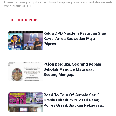
komentar yang tampil sepenuhnya tanggung jawab komentator seperti
yang diatur UU ITE
EDITOR'S PICK
Ketua DPD Nasdem Pasuruan Siap
Kawal Anies Baswedan Maju
Pilpres
Pujon Berduka, Seorang Kepala
Sekolah Menutup Mata saat
Sedang Mengajar
Road To Tour Of Kemala Seri 3
Gresik Criterium 2023 Di Gelar,
Polres Gresik Siapkan Rekayasa
Arus Lalin