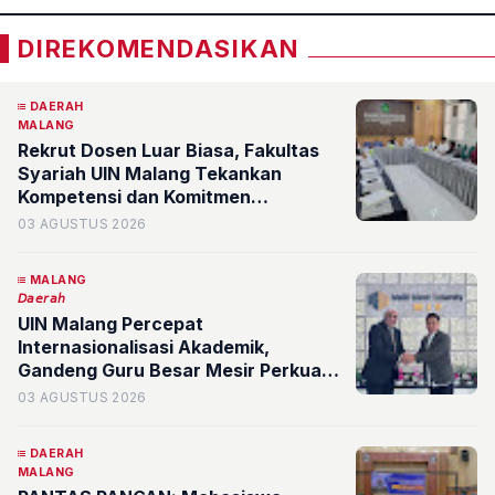
DIREKOMENDASIKAN
DAERAH
MALANG
Rekrut Dosen Luar Biasa, Fakultas
Syariah UIN Malang Tekankan
Kompetensi dan Komitmen
Pengabdian
03 AGUSTUS 2026
MALANG
𝘋𝘢𝘦𝘳𝘢𝘩
UIN Malang Percepat
Internasionalisasi Akademik,
Gandeng Guru Besar Mesir Perkuat
Kajian Bahasa Arab
03 AGUSTUS 2026
DAERAH
MALANG