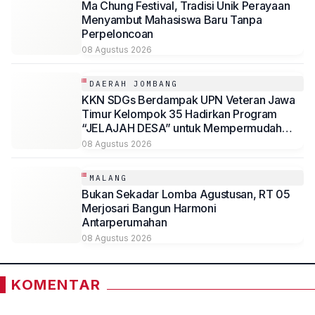
Ma Chung Festival, Tradisi Unik Perayaan
Menyambut Mahasiswa Baru Tanpa
Perpeloncoan
08 Agustus 2026
DAERAH JOMBANG
KKN SDGs Berdampak UPN Veteran Jawa
Timur Kelompok 35 Hadirkan Program
“JELAJAH DESA” untuk Mempermudah
Akses Informasi Desa Sambirejo
08 Agustus 2026
MALANG
Bukan Sekadar Lomba Agustusan, RT 05
Merjosari Bangun Harmoni
Antarperumahan
08 Agustus 2026
KOMENTAR