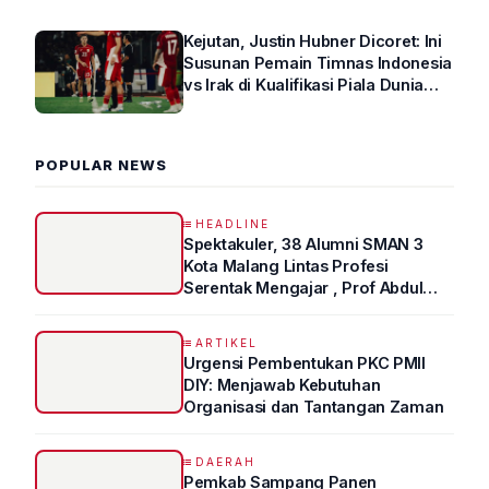
Kejutan, Justin Hubner Dicoret: Ini
Susunan Pemain Timnas Indonesia
vs Irak di Kualifikasi Piala Dunia
2026 R4
POPULAR NEWS
HEADLINE
Spektakuler, 38 Alumni SMAN 3
Kota Malang Lintas Profesi
Serentak Mengajar , Prof Abdul
Syukur Ungkap Tips Lolos Fakultas
Kedokteran
ARTIKEL
Urgensi Pembentukan PKC PMII
DIY: Menjawab Kebutuhan
Organisasi dan Tantangan Zaman
DAERAH
Pemkab Sampang Panen