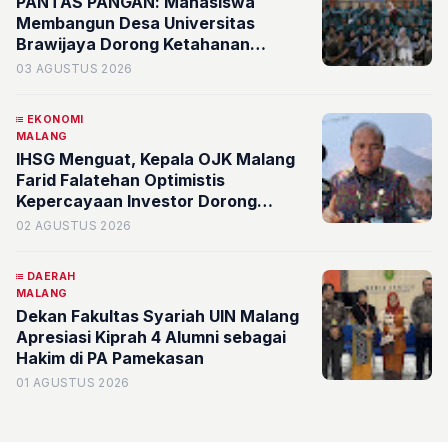
PANTAS PANGAN: Mahasiswa
Membangun Desa Universitas
Brawijaya Dorong Ketahanan
Pangan Berbasis Galon Bekas
03 AGUSTUS 2026
EKONOMI
MALANG
IHSG Menguat, Kepala OJK Malang
Farid Falatehan Optimistis
Kepercayaan Investor Dorong
Pertumbuhan Ekonomi di Malang
02 AGUSTUS 2026
Raya, Pasuruan, dan Probolinggo
DAERAH
MALANG
Dekan Fakultas Syariah UIN Malang
Apresiasi Kiprah 4 Alumni sebagai
Hakim di PA Pamekasan
01 AGUSTUS 2026