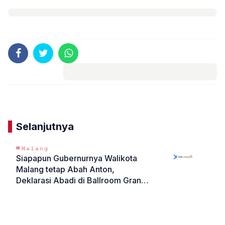
Komentar
Selanjutnya
𝙼𝚊𝚕𝚊𝚗𝚐
Siapapun Gubernurnya Walikota
Malang tetap Abah Anton,
Deklarasi Abadi di Ballroom Grand
Mercure
«
»