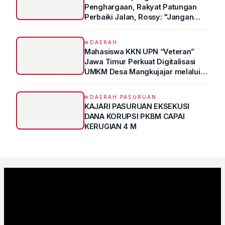
Penghargaan, Rakyat Patungan
Perbaiki Jalan, Rossy: "Jangan
Sampai Prestasi Hanya Indah di
Atas Kertas"
DAERAH
Mahasiswa KKN UPN “Veteran”
Jawa Timur Perkuat Digitalisasi
UMKM Desa Mangkujajar melalui
Program UMKM GO DIGITAL
DAERAH PASURUAN
KAJARI PASURUAN EKSEKUSI
DANA KORUPSI PKBM CAPAI
KERUGIAN 4 M