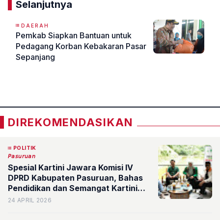
Selanjutnya
DAERAH
Pemkab Siapkan Bantuan untuk
Pedagang Korban Kebakaran Pasar
Sepanjang
«
»
DIREKOMENDASIKAN
POLITIK
𝘗𝘢𝘴𝘶𝘳𝘶𝘢𝘯
Spesial Kartini Jawara Komisi IV
DPRD Kabupaten Pasuruan, Bahas
Pendidikan dan Semangat Kartini
dalam Pemberdayaan Perempuan
24 APRIL 2026
Masa Kini