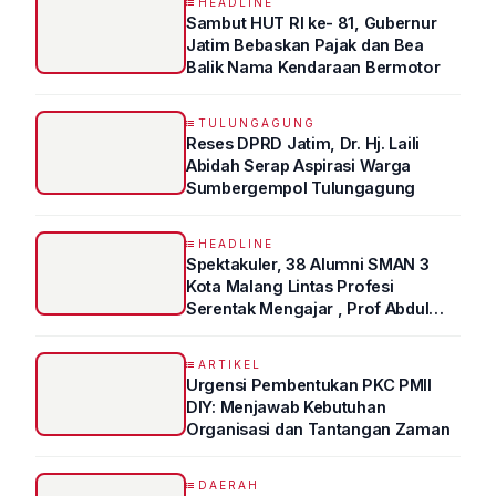
HEADLINE
Sambut HUT RI ke- 81, Gubernur
Jatim Bebaskan Pajak dan Bea
Balik Nama Kendaraan Bermotor
TULUNGAGUNG
Reses DPRD Jatim, Dr. Hj. Laili
Abidah Serap Aspirasi Warga
Sumbergempol Tulungagung
HEADLINE
Spektakuler, 38 Alumni SMAN 3
Kota Malang Lintas Profesi
Serentak Mengajar , Prof Abdul
Syukur Ungkap Tips Lolos Fakultas
Kedokteran
ARTIKEL
Urgensi Pembentukan PKC PMII
DIY: Menjawab Kebutuhan
Organisasi dan Tantangan Zaman
DAERAH