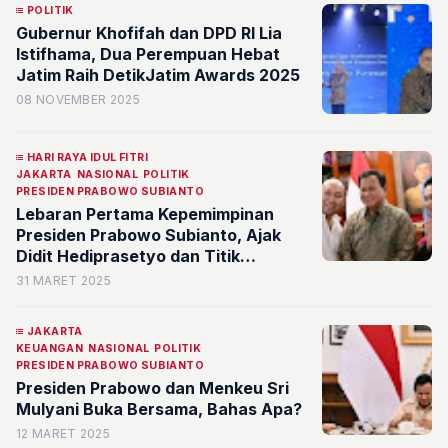
POLITIK
Gubernur Khofifah dan DPD RI Lia
Istifhama, Dua Perempuan Hebat
Jatim Raih DetikJatim Awards 2025
08 NOVEMBER 2025
HARI RAYA IDUL FITRI
JAKARTA
NASIONAL
POLITIK
PRESIDEN PRABOWO SUBIANTO
Lebaran Pertama Kepemimpinan
Presiden Prabowo Subianto, Ajak
Didit Hediprasetyo dan Titik
Soeharto Foto Bareng
31 MARET 2025
JAKARTA
KEUANGAN
NASIONAL
POLITIK
PRESIDEN PRABOWO SUBIANTO
Presiden Prabowo dan Menkeu Sri
Mulyani Buka Bersama, Bahas Apa?
12 MARET 2025