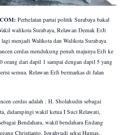
.COM:
Perhelatan partai politik Surabaya bakal
Wakil walikota Surabaya, Relawan Demak ErJi
lagi menjadi Walikota dan Walikota Surabaya
pancen cerdas mendukung penuh majunya ErJi ke
0 orang dari dapil 1 sampai dengan dapil 5 yang
erisi semua. Relawan ErJi bermarkas di Jalan
cen cerdas adalah : H. Sholahudin sebagai
a, didampingi wakil ketua I Suci Relawati,
i sebagai Bendahara, wakil bendahara Endang
egang Christianto, Iswahyudi seksi Humas,