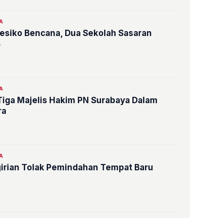
A
esiko Bencana, Dua Sekolah Sasaran
B
A
Tiga Majelis Hakim PN Surabaya Dalam
ra
A
girian Tolak Pemindahan Tempat Baru