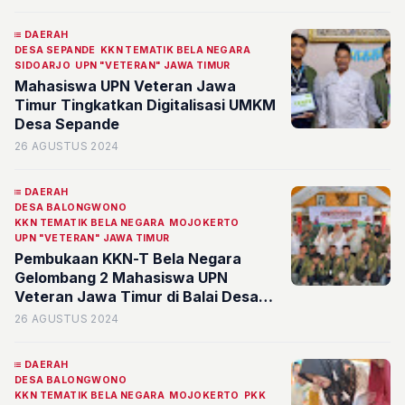
Penggaron
DAERAH
DESA SEPANDE
KKN TEMATIK BELA NEGARA
SIDOARJO
UPN "VETERAN" JAWA TIMUR
Mahasiswa UPN Veteran Jawa
Timur Tingkatkan Digitalisasi UMKM
Desa Sepande
26 AGUSTUS 2024
DAERAH
DESA BALONGWONO
KKN TEMATIK BELA NEGARA
MOJOKERTO
UPN "VETERAN" JAWA TIMUR
Pembukaan KKN-T Bela Negara
Gelombang 2 Mahasiswa UPN
Veteran Jawa Timur di Balai Desa
Balongwono, Mojokerto
26 AGUSTUS 2024
DAERAH
DESA BALONGWONO
KKN TEMATIK BELA NEGARA
MOJOKERTO
PKK