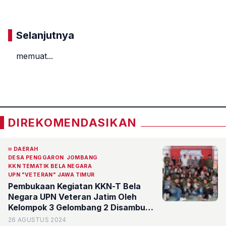
Selanjutnya
memuat...
«
»
DIREKOMENDASIKAN
DAERAH
DESA PENGGARON
JOMBANG
KKN TEMATIK BELA NEGARA
UPN "VETERAN" JAWA TIMUR
Pembukaan Kegiatan KKN-T Bela
Negara UPN Veteran Jatim Oleh
Kelompok 3 Gelombang 2 Disambut
Hangat Masyarakat Desa
26 AGUSTUS 2024