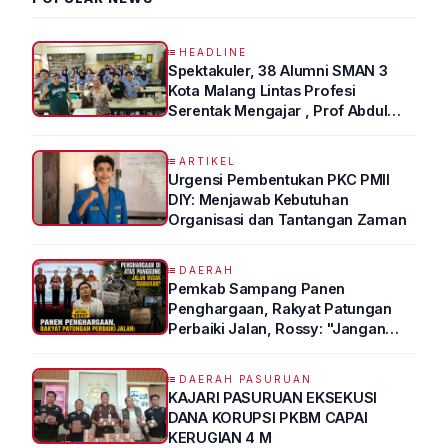
HEADLINE
Spektakuler, 38 Alumni SMAN 3
Kota Malang Lintas Profesi
Serentak Mengajar , Prof Abdul
Syukur Ungkap Tips Lolos Fakultas
Kedokteran
ARTIKEL
Urgensi Pembentukan PKC PMII
DIY: Menjawab Kebutuhan
Organisasi dan Tantangan Zaman
DAERAH
Pemkab Sampang Panen
Penghargaan, Rakyat Patungan
Perbaiki Jalan, Rossy: "Jangan
Sampai Prestasi Hanya Indah di
Atas Kertas"
DAERAH PASURUAN
KAJARI PASURUAN EKSEKUSI
DANA KORUPSI PKBM CAPAI
KERUGIAN 4 M