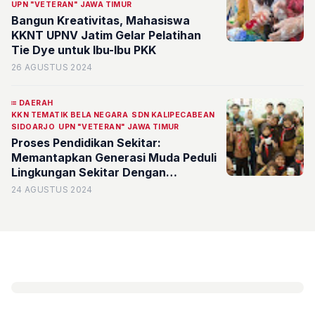
UPN "VETERAN" JAWA TIMUR
Bangun Kreativitas, Mahasiswa
KKNT UPNV Jatim Gelar Pelatihan
Tie Dye untuk Ibu-Ibu PKK
26 AGUSTUS 2024
DAERAH
KKN TEMATIK BELA NEGARA
SDN KALIPECABEAN
SIDOARJO
UPN "VETERAN" JAWA TIMUR
Proses Pendidikan Sekitar:
Memantapkan Generasi Muda Peduli
Lingkungan Sekitar Dengan
Menerapkan SDG-S 15 (Menjaga
24 AGUSTUS 2024
Ekosistem Darat)