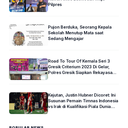
Pilpres
Pujon Berduka, Seorang Kepala
Sekolah Menutup Mata saat
Sedang Mengajar
Road To Tour Of Kemala Seri 3
Gresik Criterium 2023 Di Gelar,
Polres Gresik Siapkan Rekayasa
Arus Lalin
Kejutan, Justin Hubner Dicoret: Ini
Susunan Pemain Timnas Indonesia
vs Irak di Kualifikasi Piala Dunia
2026 R4
POPULAR NEWS