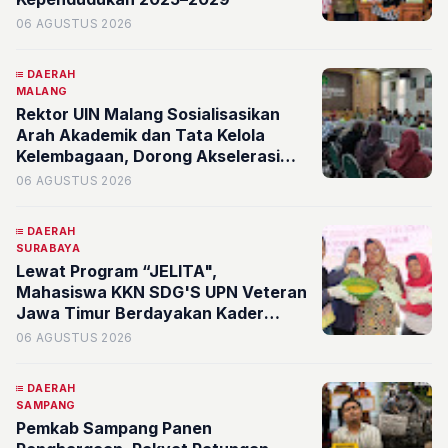
06 AGUSTUS 2026
DAERAH
MALANG
Rektor UIN Malang Sosialisasikan
Arah Akademik dan Tata Kelola
Kelembagaan, Dorong Akselerasi
Kualitas Fakultas Syariah
06 AGUSTUS 2026
DAERAH
SURABAYA
Lewat Program “JELITA",
Mahasiswa KKN SDG'S UPN Veteran
Jawa Timur Berdayakan Kader
serta Karang Taruna RW 07
06 AGUSTUS 2026
Kelurahan Banyu Urip Olah Limbah
Minyak Jelantah
DAERAH
SAMPANG
Pemkab Sampang Panen