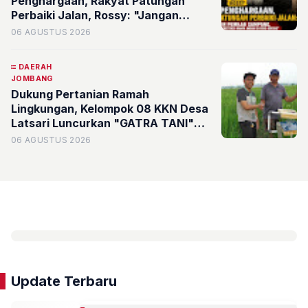
Penghargaan, Rakyat Patungan
Perbaiki Jalan, Rossy: "Jangan
Sampai Prestasi Hanya Indah di Atas
06 AGUSTUS 2026
Kertas"
DAERAH
JOMBANG
Dukung Pertanian Ramah
Lingkungan, Kelompok 08 KKN Desa
Latsari Luncurkan "GATRA TANI"
Bertenaga Surya
06 AGUSTUS 2026
Update Terbaru