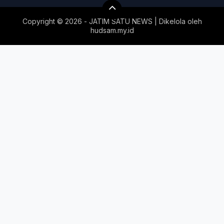
Copyright ©
2026 - JATIM SATU NEWS | Dikelola oleh
hudsam.my.id