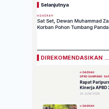
Selanjutnya
DAERAH
Sat Set, Dewan Muhammad Zaini Sigap Turun Sendiri Beri Bantuan
Korban Pohon Tumbang Pand
«
DIREKOMENDASIKAN
DAERAH
DPRD SAMPANG
SA
Rapat Paripu
Kinerja APBD
24 JUNI 2026
DAERAH