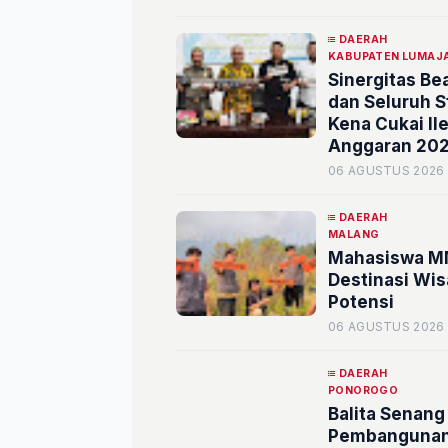
DAERAH
KABUPATEN LUMAJ
Sinergitas B
dan Seluruh 
Kena Cukai I
Anggaran 20
06 AGUSTUS 2026
DAERAH
MALANG
Mahasiswa M
Destinasi Wis
Potensi
06 AGUSTUS 2026
DAERAH
PONOROGO
Balita Senang
Pembangunan