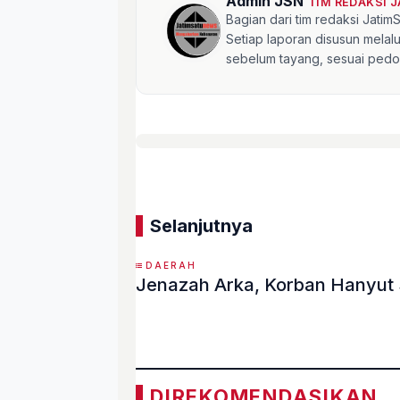
Admin JSN
TIM REDAKSI 
Bagian dari tim redaksi Jati
Setiap laporan disusun mela
sebelum tayang, sesuai pedom
Selanjutnya
DAERAH
Jenazah Arka, Korban Hanyut 
«
DIREKOMENDASIKAN