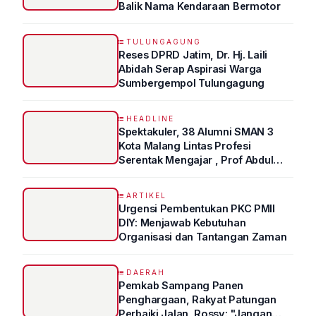
Balik Nama Kendaraan Bermotor
TULUNGAGUNG
Reses DPRD Jatim, Dr. Hj. Laili
Abidah Serap Aspirasi Warga
Sumbergempol Tulungagung
HEADLINE
Spektakuler, 38 Alumni SMAN 3
Kota Malang Lintas Profesi
Serentak Mengajar , Prof Abdul
Syukur Ungkap Tips Lolos Fakultas
Kedokteran
ARTIKEL
Urgensi Pembentukan PKC PMII
DIY: Menjawab Kebutuhan
Organisasi dan Tantangan Zaman
DAERAH
Pemkab Sampang Panen
Penghargaan, Rakyat Patungan
Perbaiki Jalan, Rossy: "Jangan