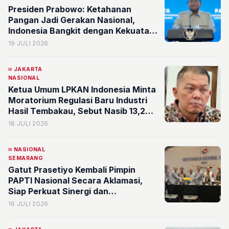
Presiden Prabowo: Ketahanan
Pangan Jadi Gerakan Nasional,
Indonesia Bangkit dengan Kekuatan
Sendiri
19 JULI 2026
JAKARTA
NASIONAL
Ketua Umum LPKAN Indonesia Minta
Moratorium Regulasi Baru Industri
Hasil Tembakau, Sebut Nasib 13,2
Juta Jiwa dan Rp200 Triliun
18 JULI 2026
Penerimaan Negara Dipertaruhkan
NASIONAL
SEMARANG
Gatut Prasetiyo Kembali Pimpin
PAPTI Nasional Secara Aklamasi,
Siap Perkuat Sinergi dan
Profesionalisme Anggota
16 JULI 2026