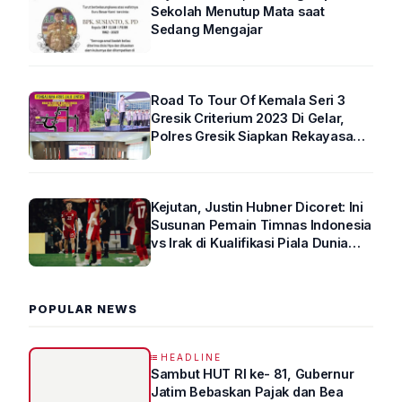
Sekolah Menutup Mata saat
Sedang Mengajar
Road To Tour Of Kemala Seri 3
Gresik Criterium 2023 Di Gelar,
Polres Gresik Siapkan Rekayasa
Arus Lalin
Kejutan, Justin Hubner Dicoret: Ini
Susunan Pemain Timnas Indonesia
vs Irak di Kualifikasi Piala Dunia
2026 R4
POPULAR NEWS
HEADLINE
Sambut HUT RI ke- 81, Gubernur
Jatim Bebaskan Pajak dan Bea