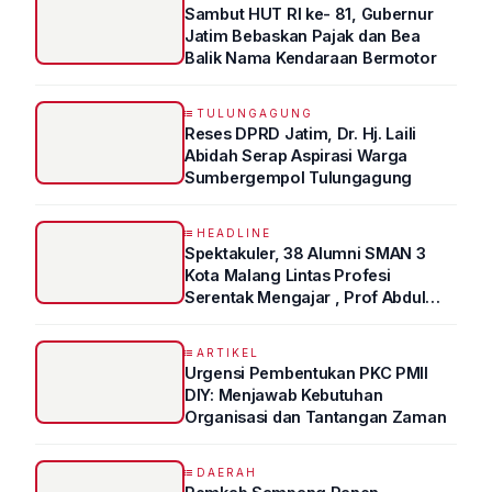
Sambut HUT RI ke- 81, Gubernur
Jatim Bebaskan Pajak dan Bea
Balik Nama Kendaraan Bermotor
TULUNGAGUNG
Reses DPRD Jatim, Dr. Hj. Laili
Abidah Serap Aspirasi Warga
Sumbergempol Tulungagung
HEADLINE
Spektakuler, 38 Alumni SMAN 3
Kota Malang Lintas Profesi
Serentak Mengajar , Prof Abdul
Syukur Ungkap Tips Lolos Fakultas
Kedokteran
ARTIKEL
Urgensi Pembentukan PKC PMII
DIY: Menjawab Kebutuhan
Organisasi dan Tantangan Zaman
DAERAH