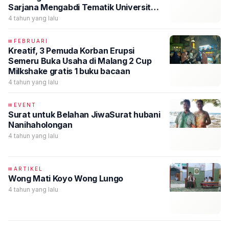
Sarjana Mengabdi Tematik Universitas
Islam Malang 2022
4 tahun yang lalu
FEBRUARI
Kreatif, 3 Pemuda Korban Erupsi
Semeru Buka Usaha di Malang 2 Cup
Milkshake gratis 1 buku bacaan
4 tahun yang lalu
EVENT
Surat untuk Belahan JiwaSurat hubani
Nanihaholongan
4 tahun yang lalu
ARTIKEL
Wong Mati Koyo Wong Lungo
4 tahun yang lalu