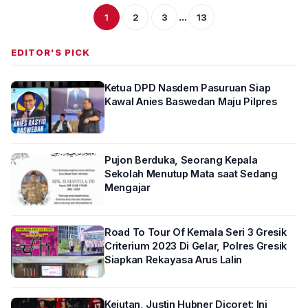
...
1
2
3
13
EDITOR'S PICK
Ketua DPD Nasdem Pasuruan Siap
Kawal Anies Baswedan Maju Pilpres
Pujon Berduka, Seorang Kepala
Sekolah Menutup Mata saat Sedang
Mengajar
Road To Tour Of Kemala Seri 3 Gresik
Criterium 2023 Di Gelar, Polres Gresik
Siapkan Rekayasa Arus Lalin
Kejutan, Justin Hubner Dicoret: Ini