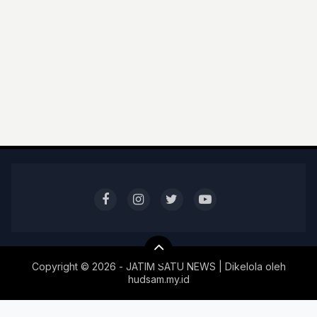
Copyright ©
2026 - JATIM SATU NEWS | Dikelola oleh
hudsam.my.id