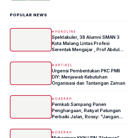
POPULAR NEWS
HEADLINE
Spektakuler, 38 Alumni SMAN 3
Kota Malang Lintas Profesi
Serentak Mengajar , Prof Abdul
Syukur Ungkap Tips Lolos Fakultas
Kedokteran
ARTIKEL
Urgensi Pembentukan PKC PMII
DIY: Menjawab Kebutuhan
Organisasi dan Tantangan Zaman
DAERAH
Pemkab Sampang Panen
Penghargaan, Rakyat Patungan
Perbaiki Jalan, Rossy: "Jangan
Sampai Prestasi Hanya Indah di
Atas Kertas"
DAERAH
Mahasiswa KKN UPN “Veteran”