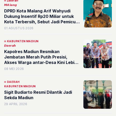
𝘋𝘢𝘦𝘳𝘢𝘩
𝙈𝘼𝙡𝙖𝙣𝙜
DPRD Kota Malang Arif Wahyudi
Dukung Insentif Rp20 Miliar untuk
Kota Terbersih, Sebut Jadi Pemicu
Kolaborasi Warga dan Pemerintah
01 AGUSTUS 2026
KABUPATEN MADIUN
𝘿𝙖𝙚𝙧𝙖𝙝
Kapolres Madiun Resmikan
Jembatan Merah Putih Presisi,
Akses Warga antar-Desa Kini Lebih
Aman dan Lancar
08 MEI 2026
DAERAH
KABUPATEN MADIUN
Sigit Budiarto Resmi Dilantik Jadi
Sekda Madiun
29 APRIL 2026