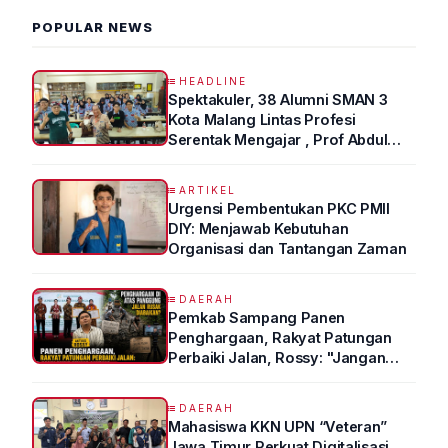
POPULAR NEWS
HEADLINE
Spektakuler, 38 Alumni SMAN 3
Kota Malang Lintas Profesi
Serentak Mengajar , Prof Abdul
Syukur Ungkap Tips Lolos Fakultas
Kedokteran
ARTIKEL
Urgensi Pembentukan PKC PMII
DIY: Menjawab Kebutuhan
Organisasi dan Tantangan Zaman
DAERAH
Pemkab Sampang Panen
Penghargaan, Rakyat Patungan
Perbaiki Jalan, Rossy: "Jangan
Sampai Prestasi Hanya Indah di
Atas Kertas"
DAERAH
Mahasiswa KKN UPN “Veteran”
Jawa Timur Perkuat Digitalisasi