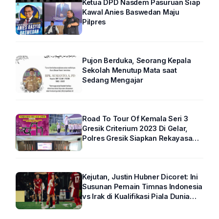
Ketua DPD Nasdem Pasuruan Siap
Kawal Anies Baswedan Maju
Pilpres
Pujon Berduka, Seorang Kepala
Sekolah Menutup Mata saat
Sedang Mengajar
Road To Tour Of Kemala Seri 3
Gresik Criterium 2023 Di Gelar,
Polres Gresik Siapkan Rekayasa
Arus Lalin
Kejutan, Justin Hubner Dicoret: Ini
Susunan Pemain Timnas Indonesia
vs Irak di Kualifikasi Piala Dunia
2026 R4