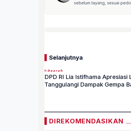
sebelum tayang, sesuai pedom
Selanjutnya
𝘿𝙖𝙚𝙧𝙖𝙝
DPD RI Lia Istifhama Apresias
Tanggulangi Dampak Gempa B
«
DIREKOMENDASIKAN