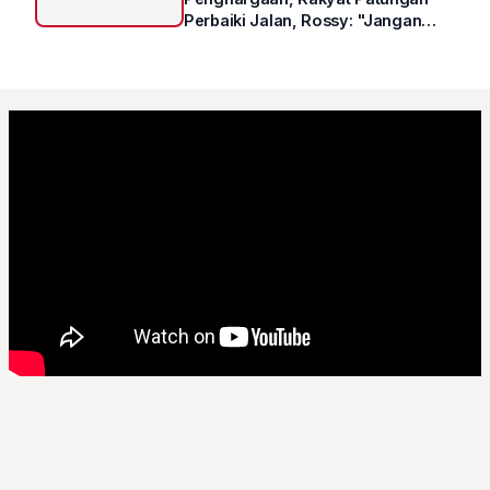
Perbaiki Jalan, Rossy: "Jangan
Sampai Prestasi Hanya Indah di
Atas Kertas"