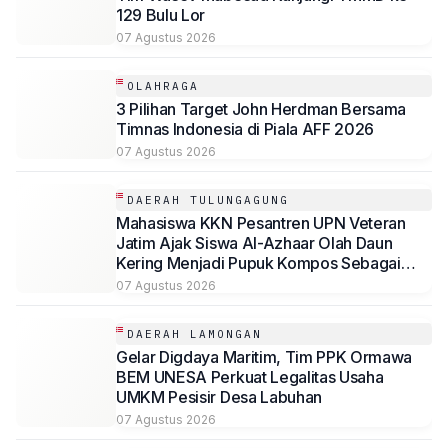
129 Bulu Lor
07 Agustus 2026
OLAHRAGA
3 Pilihan Target John Herdman Bersama
Timnas Indonesia di Piala AFF 2026
07 Agustus 2026
DAERAH TULUNGAGUNG
Mahasiswa KKN Pesantren UPN Veteran
Jatim Ajak Siswa Al-Azhaar Olah Daun
Kering Menjadi Pupuk Kompos Sebagai
Solusi Ramah Lingkungan
07 Agustus 2026
DAERAH LAMONGAN
Gelar Digdaya Maritim, Tim PPK Ormawa
BEM UNESA Perkuat Legalitas Usaha
UMKM Pesisir Desa Labuhan
07 Agustus 2026