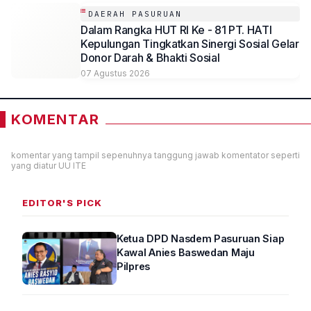
DAERAH PASURUAN
Dalam Rangka HUT RI Ke - 81 PT. HATI
Kepulungan Tingkatkan Sinergi Sosial Gelar
Donor Darah & Bhakti Sosial
07 Agustus 2026
KOMENTAR
komentar yang tampil sepenuhnya tanggung jawab komentator seperti
yang diatur UU ITE
EDITOR'S PICK
Ketua DPD Nasdem Pasuruan Siap
Kawal Anies Baswedan Maju
Pilpres