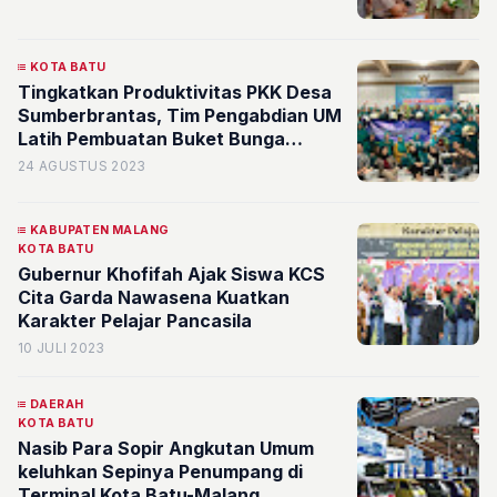
KOTA BATU
Tingkatkan Produktivitas PKK Desa
Sumberbrantas, Tim Pengabdian UM
Latih Pembuatan Buket Bunga
Hortensia
24 AGUSTUS 2023
KABUPATEN MALANG
KOTA BATU
Gubernur Khofifah Ajak Siswa KCS
Cita Garda Nawasena Kuatkan
Karakter Pelajar Pancasila
10 JULI 2023
DAERAH
KOTA BATU
Nasib Para Sopir Angkutan Umum
keluhkan Sepinya Penumpang di
Terminal Kota Batu-Malang