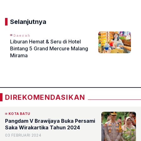
Selanjutnya
𝙳𝚊𝚎𝚛𝚊𝚑
Liburan Hemat & Seru di Hotel
Bintang 5 Grand Mercure Malang
Mirama
«
»
DIREKOMENDASIKAN
KOTA BATU
Pangdam V Brawijaya Buka Persami
Saka Wirakartika Tahun 2024
03 FEBRUARI 2024