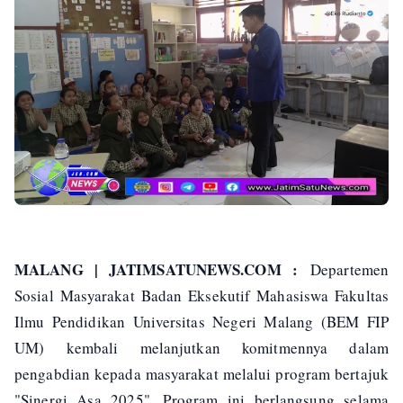
MALANG | JATIMSATUNEWS.COM :
Departemen
Sosial Masyarakat Badan Eksekutif Mahasiswa Fakultas
Ilmu Pendidikan Universitas Negeri Malang (BEM FIP
UM) kembali melanjutkan komitmennya dalam
pengabdian kepada masyarakat melalui program bertajuk
"Sinergi Asa 2025". Program ini berlangsung selama