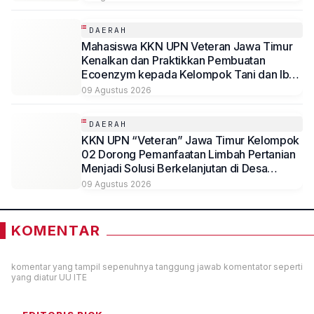
DAERAH
Mahasiswa KKN UPN Veteran Jawa Timur
Kenalkan dan Praktikkan Pembuatan
Ecoenzym kepada Kelompok Tani dan Ibu
PKK di Jombang
09 Agustus 2026
DAERAH
KKN UPN “Veteran” Jawa Timur Kelompok
02 Dorong Pemanfaatan Limbah Pertanian
Menjadi Solusi Berkelanjutan di Desa
Kedungmegarih, Dihadiri Rektorat dan
09 Agustus 2026
Jajaran LPPM UPN Veteran Jawa Timur
KOMENTAR
komentar yang tampil sepenuhnya tanggung jawab komentator seperti
yang diatur UU ITE