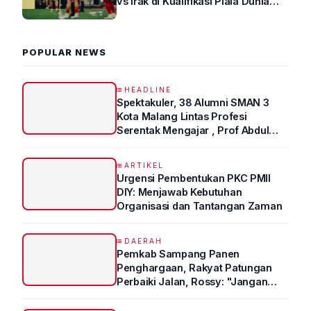
vs Irak di Kualifikasi Piala Dunia
2026 R4
POPULAR NEWS
HEADLINE
Spektakuler, 38 Alumni SMAN 3
Kota Malang Lintas Profesi
Serentak Mengajar , Prof Abdul
Syukur Ungkap Tips Lolos Fakultas
Kedokteran
ARTIKEL
Urgensi Pembentukan PKC PMII
DIY: Menjawab Kebutuhan
Organisasi dan Tantangan Zaman
DAERAH
Pemkab Sampang Panen
Penghargaan, Rakyat Patungan
Perbaiki Jalan, Rossy: "Jangan
Sampai Prestasi Hanya Indah di
Atas Kertas"