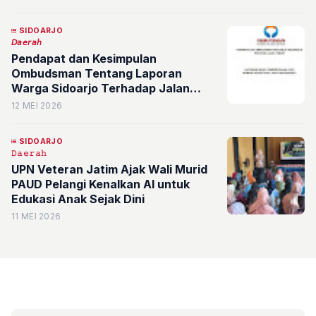
SIDOARJO
𝘋𝘢𝘦𝘳𝘢𝘩
Pendapat dan Kesimpulan
Ombudsman Tentang Laporan
Warga Sidoarjo Terhadap Jalan
Gatot Subroto-Surowongso
12 MEI 2026
SIDOARJO
𝙳𝚊𝚎𝚛𝚊𝚑
UPN Veteran Jatim Ajak Wali Murid
PAUD Pelangi Kenalkan AI untuk
Edukasi Anak Sejak Dini
11 MEI 2026