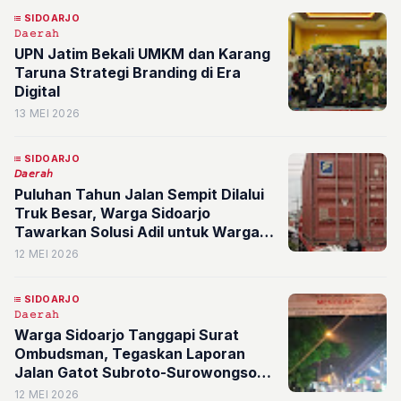
SIDOARJO
𝙳𝚊𝚎𝚛𝚊𝚑
UPN Jatim Bekali UMKM dan Karang
Taruna Strategi Branding di Era
Digital
13 MEI 2026
SIDOARJO
𝘋𝘢𝘦𝘳𝘢𝘩
Puluhan Tahun Jalan Sempit Dilalui
Truk Besar, Warga Sidoarjo
Tawarkan Solusi Adil untuk Warga
dan Perusahaan
12 MEI 2026
SIDOARJO
𝙳𝚊𝚎𝚛𝚊𝚑
Warga Sidoarjo Tanggapi Surat
Ombudsman, Tegaskan Laporan
Jalan Gatot Subroto-Surowongso
Bukan Sekadar Keluhan Pribadi
12 MEI 2026