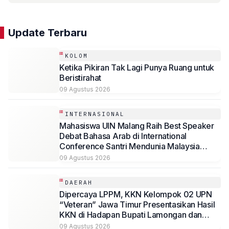
Update Terbaru
KOLOM
Ketika Pikiran Tak Lagi Punya Ruang untuk
Beristirahat
09 Agustus 2026
INTERNASIONAL
Mahasiswa UIN Malang Raih Best Speaker
Debat Bahasa Arab di International
Conference Santri Mendunia Malaysia
Batch 6
09 Agustus 2026
DAERAH
Dipercaya LPPM, KKN Kelompok 02 UPN
“Veteran” Jawa Timur Presentasikan Hasil
KKN di Hadapan Bupati Lamongan dan
Jajaran
09 Agustus 2026