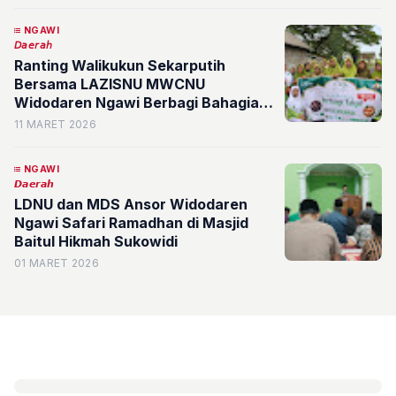
NGAWI
𝘋𝘢𝘦𝘳𝘢𝘩
Ranting Walikukun Sekarputih
Bersama LAZISNU MWCNU
Widodaren Ngawi Berbagi Bahagia
Ramadan
11 MARET 2026
NGAWI
𝘿𝙖𝙚𝙧𝙖𝙝
LDNU dan MDS Ansor Widodaren
Ngawi Safari Ramadhan di Masjid
Baitul Hikmah Sukowidi
01 MARET 2026