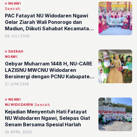
NGAWI
𝙳𝚊𝚎𝚛𝚊𝚑
PAC Fatayat NU Widodaren Ngawi
Gelar Ziarah Wali Ponorogo dan
Madiun, Diikuti Sahabat Kecamatan
Ngrambe
09 JULI 2026
DAERAH
NGAWI
Gebyar Muharram 1448 H, NU-CARE
LAZISNU MWCNU Widodaren
Bersinergi dengan PCNU Kabupaten
Ngawi
21 JUNI 2026
NGAWI
NU WIDODAREN
𝙳𝚊𝚎𝚛𝚊𝚑
Kejadian Menyentuh Hati Fatayat
NU Widodaren Ngawi, Selepas Giat
Senam Bersama Spesial Harlah
25 APRIL 2026