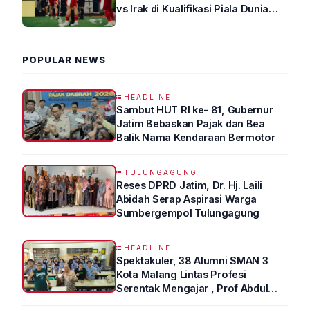
vs Irak di Kualifikasi Piala Dunia
2026 R4
POPULAR NEWS
HEADLINE
Sambut HUT RI ke- 81, Gubernur
Jatim Bebaskan Pajak dan Bea
Balik Nama Kendaraan Bermotor
TULUNGAGUNG
Reses DPRD Jatim, Dr. Hj. Laili
Abidah Serap Aspirasi Warga
Sumbergempol Tulungagung
HEADLINE
Spektakuler, 38 Alumni SMAN 3
Kota Malang Lintas Profesi
Serentak Mengajar , Prof Abdul
Syukur Ungkap Tips Lolos Fakultas