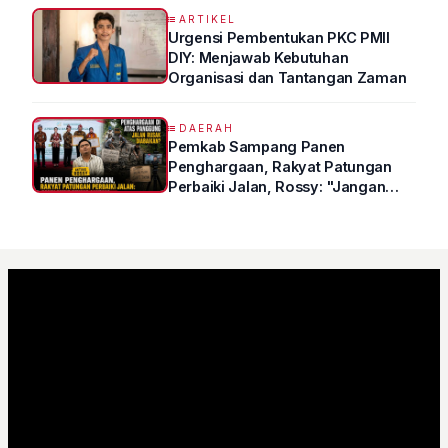
Kedokteran
ARTIKEL
Urgensi Pembentukan PKC PMII
DIY: Menjawab Kebutuhan
Organisasi dan Tantangan Zaman
DAERAH
Pemkab Sampang Panen
Penghargaan, Rakyat Patungan
Perbaiki Jalan, Rossy: "Jangan
Sampai Prestasi Hanya Indah di
Atas Kertas"