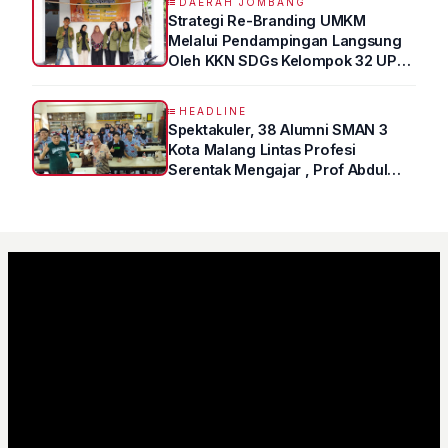
DAERAH JOMBANG
Strategi Re-Branding UMKM
Melalui Pendampingan Langsung
Oleh KKN SDGs Kelompok 32 UPN
“VETERAN” Jawa Timur
HEADLINE
Spektakuler, 38 Alumni SMAN 3
Kota Malang Lintas Profesi
Serentak Mengajar , Prof Abdul
Syukur Ungkap Tips Lolos Fakultas
Kedokteran