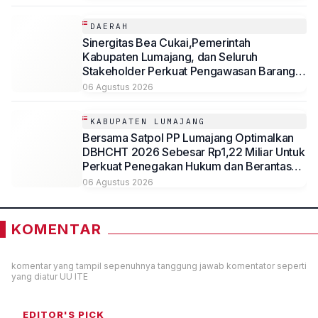
DAERAH
Sinergitas Bea Cukai,Pemerintah
Kabupaten Lumajang, dan Seluruh
Stakeholder Perkuat Pengawasan Barang
Kena Cukai Ilegal Melalui Pemanfaatan
06 Agustus 2026
DBHCHT Tahun Anggaran 2026
KABUPATEN LUMAJANG
Bersama Satpol PP Lumajang Optimalkan
DBHCHT 2026 Sebesar Rp1,22 Miliar Untuk
Perkuat Penegakan Hukum dan Berantas
Rokok Ilegal
06 Agustus 2026
KOMENTAR
komentar yang tampil sepenuhnya tanggung jawab komentator seperti
yang diatur UU ITE
EDITOR'S PICK