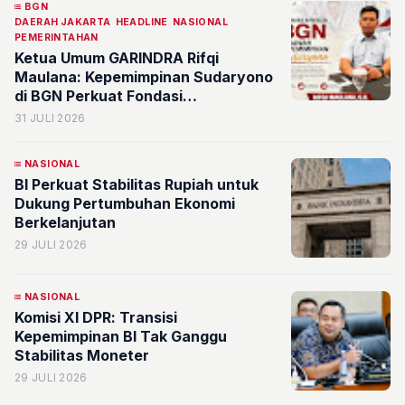
BGN
DAERAH JAKARTA
HEADLINE
NASIONAL
PEMERINTAHAN
Ketua Umum GARINDRA Rifqi
Maulana: Kepemimpinan Sudaryono
di BGN Perkuat Fondasi
Pembangunan Generasi Emas
31 JULI 2026
Indonesia
NASIONAL
BI Perkuat Stabilitas Rupiah untuk
Dukung Pertumbuhan Ekonomi
Berkelanjutan
29 JULI 2026
NASIONAL
Komisi XI DPR: Transisi
Kepemimpinan BI Tak Ganggu
Stabilitas Moneter
29 JULI 2026