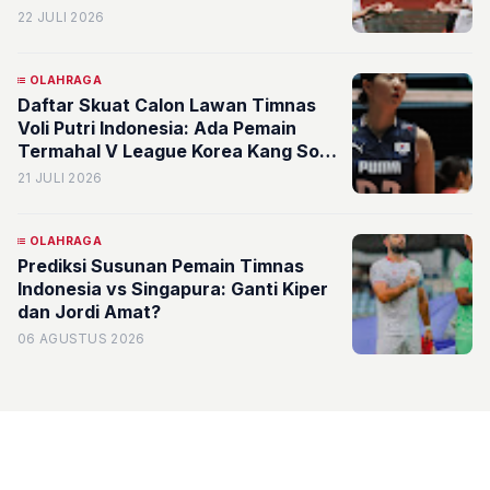
22 JULI 2026
OLAHRAGA
Daftar Skuat Calon Lawan Timnas
Voli Putri Indonesia: Ada Pemain
Termahal V League Korea Kang So-
hwi
21 JULI 2026
OLAHRAGA
Prediksi Susunan Pemain Timnas
Indonesia vs Singapura: Ganti Kiper
dan Jordi Amat?
06 AGUSTUS 2026