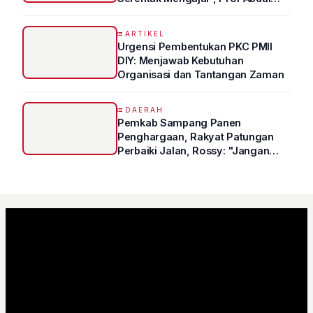
Syukur Ungkap Tips Lolos Fakultas
Kedokteran
ARTIKEL
Urgensi Pembentukan PKC PMII
DIY: Menjawab Kebutuhan
Organisasi dan Tantangan Zaman
DAERAH
Pemkab Sampang Panen
Penghargaan, Rakyat Patungan
Perbaiki Jalan, Rossy: "Jangan
Sampai Prestasi Hanya Indah di
Atas Kertas"