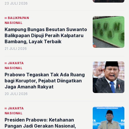
Lingkungan
23 JULI 2026
BALIKPAPAN
NASIONAL
Kampung Bungas Besutan Suwanto
Balikpapan Dipuji Peraih Kalpataru
Bambang, Layak Terbaik
21 JULI 2026
JAKARTA
NASIONAL
Prabowo Tegaskan Tak Ada Ruang
bagi Koruptor, Pejabat Diingatkan
Jaga Amanah Rakyat
20 JULI 2026
JAKARTA
NASIONAL
Presiden Prabowo: Ketahanan
Pangan Jadi Gerakan Nasional,