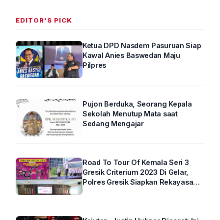
EDITOR'S PICK
Ketua DPD Nasdem Pasuruan Siap
Kawal Anies Baswedan Maju
Pilpres
Pujon Berduka, Seorang Kepala
Sekolah Menutup Mata saat
Sedang Mengajar
Road To Tour Of Kemala Seri 3
Gresik Criterium 2023 Di Gelar,
Polres Gresik Siapkan Rekayasa
Arus Lalin