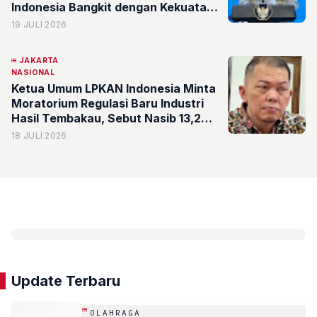
Indonesia Bangkit dengan Kekuatan
Sendiri
19 JULI 2026
JAKARTA
NASIONAL
Ketua Umum LPKAN Indonesia Minta
Moratorium Regulasi Baru Industri
Hasil Tembakau, Sebut Nasib 13,2
Juta Jiwa dan Rp200 Triliun
18 JULI 2026
Penerimaan Negara Dipertaruhkan
Update Terbaru
OLAHRAGA