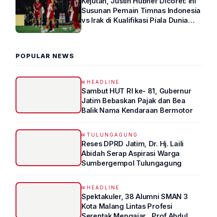
Kejutan, Justin Hubner Dicoret: Ini
Susunan Pemain Timnas Indonesia
vs Irak di Kualifikasi Piala Dunia
2026 R4
POPULAR NEWS
HEADLINE
Sambut HUT RI ke- 81, Gubernur
Jatim Bebaskan Pajak dan Bea
Balik Nama Kendaraan Bermotor
TULUNGAGUNG
Reses DPRD Jatim, Dr. Hj. Laili
Abidah Serap Aspirasi Warga
Sumbergempol Tulungagung
HEADLINE
Spektakuler, 38 Alumni SMAN 3
Kota Malang Lintas Profesi
Serentak Mengajar , Prof Abdul