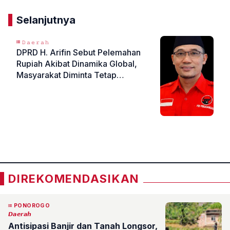
Selanjutnya
𝙳𝚊𝚎𝚛𝚊𝚑
DPRD H. Arifin Sebut Pelemahan
Rupiah Akibat Dinamika Global,
Masyarakat Diminta Tetap
Optimistis dan Cintai Produk Lokal
«
»
DIREKOMENDASIKAN
PONOROGO
𝘿𝙖𝙚𝙧𝙖𝙝
Antisipasi Banjir dan Tanah Longsor,