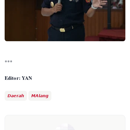
***
Editor: YAN
𝘿𝙖𝙚𝙧𝙖𝙝
𝙈𝘼𝙡𝙖𝙣𝙜