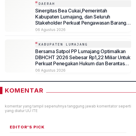
DAERAH
Sinergitas Bea Cukai,Pemerintah
Kabupaten Lumajang, dan Seluruh
Stakeholder Perkuat Pengawasan Barang
Kena Cukai Ilegal Melalui Pemanfaatan
06 Agustus 2026
DBHCHT Tahun Anggaran 2026
KABUPATEN LUMAJANG
Bersama Satpol PP Lumajang Optimalkan
DBHCHT 2026 Sebesar Rp1,22 Miliar Untuk
Perkuat Penegakan Hukum dan Berantas
Rokok Ilegal
06 Agustus 2026
KOMENTAR
komentar yang tampil sepenuhnya tanggung jawab komentator seperti
yang diatur UU ITE
EDITOR'S PICK