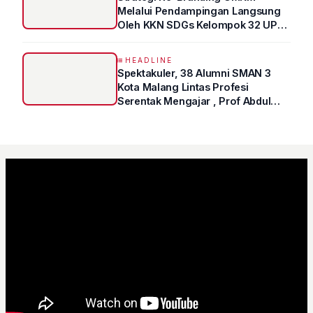
Melalui Pendampingan Langsung
Oleh KKN SDGs Kelompok 32 UPN
“VETERAN” Jawa Timur
HEADLINE
Spektakuler, 38 Alumni SMAN 3
Kota Malang Lintas Profesi
Serentak Mengajar , Prof Abdul
Syukur Ungkap Tips Lolos Fakultas
Kedokteran