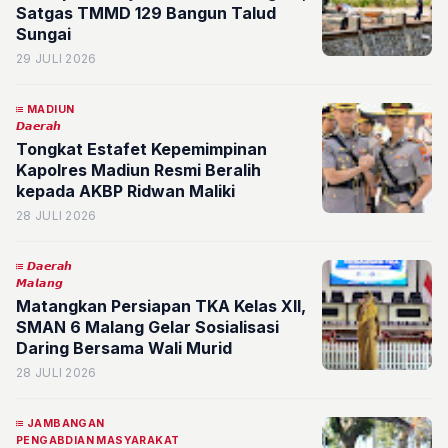
Satgas TMMD 129 Bangun Talud
Sungai
29 JULI 2026
MADIUN
𝘿𝙖𝙚𝙧𝙖𝙝
Tongkat Estafet Kepemimpinan
Kapolres Madiun Resmi Beralih
kepada AKBP Ridwan Maliki
28 JULI 2026
𝘿𝙖𝙚𝙧𝙖𝙝
𝙈𝙖𝙡𝙖𝙣𝙜
Matangkan Persiapan TKA Kelas XII,
SMAN 6 Malang Gelar Sosialisasi
Daring Bersama Wali Murid
28 JULI 2026
JAMBANGAN
PENGABDIAN MASYARAKAT