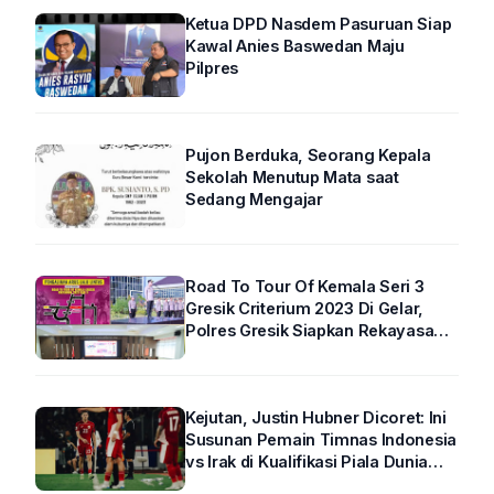
Ketua DPD Nasdem Pasuruan Siap
Kawal Anies Baswedan Maju
Pilpres
Pujon Berduka, Seorang Kepala
Sekolah Menutup Mata saat
Sedang Mengajar
Road To Tour Of Kemala Seri 3
Gresik Criterium 2023 Di Gelar,
Polres Gresik Siapkan Rekayasa
Arus Lalin
Kejutan, Justin Hubner Dicoret: Ini
Susunan Pemain Timnas Indonesia
vs Irak di Kualifikasi Piala Dunia
2026 R4