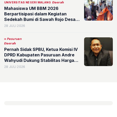
UNIVERSITAS NEGERI MALANG
𝘿𝙖𝙚𝙧𝙖𝙝
Mahasiswa UM BBM 2026
Berpartisipasi dalam Kegiatan
Sedekah Bumi di Sawah Rojo Desa
Jambangan
28 JULI 2026
𝘗𝘢𝘴𝘶𝘳𝘶𝘢𝘯
𝘿𝙖𝙚𝙧𝙖𝙝
Pernah Sidak SPBU, Ketua Komisi IV
DPRD Kabupaten Pasuruan Andre
Wahyudi Dukung Stabilitas Harga
BBM
28 JULI 2026