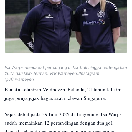
Isa Warps mendapat perpanjangan kontrak hingga pertengahan
2027 dari klub Jerman, VfR Warbeyen./Instagram
@vfr.warbeyen
Pemain kelahiran Veldhoven, Belanda, 21 tahun lalu ini
juga punya jejak bagus saat melawan Singapura.
Sejak debut pada 29 Juni 2025 di Tangerang, Isa Warps
sudah memainkan 12 pertandingan dengan dua gol
dicetak sebagai penyerang sayap maupun penyerang