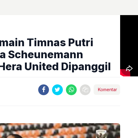
emain Timnas Putri
dia Scheunemann
Hera United Dipanggil
Komentar