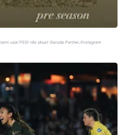
n usai PSSI rilis skuat Garuda Pertiwi./Instagram