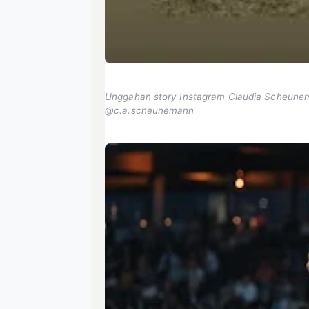
Unggahan story Instagram Claudia Scheuneman
@c.a.scheunemann