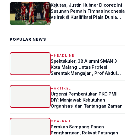
Kejutan, Justin Hubner Dicoret: Ini
Susunan Pemain Timnas Indonesia
vs Irak di Kualifikasi Piala Dunia
2026 R4
POPULAR NEWS
HEADLINE
Spektakuler, 38 Alumni SMAN 3
Kota Malang Lintas Profesi
Serentak Mengajar , Prof Abdul
Syukur Ungkap Tips Lolos Fakultas
Kedokteran
ARTIKEL
Urgensi Pembentukan PKC PMII
DIY: Menjawab Kebutuhan
Organisasi dan Tantangan Zaman
DAERAH
Pemkab Sampang Panen
Penghargaan, Rakyat Patungan