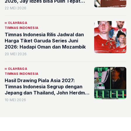
2026, Jay Idzes Bisa Pulih Tepat
Waktu?
22 MEI 2026
OLAHRAGA
TIMNAS INDONESIA
Timnas Indonesia Rilis Jadwal dan
Harga Tiket Garuda Series Juni
2026: Hadapi Oman dan Mozambik
20 MEI 2026
OLAHRAGA
TIMNAS INDONESIA
Hasil Drawing Piala Asia 2027:
Timnas Indonesia Segrup dengan
Jepang dan Thailand, John Herdman
Juga Adu Taktik dengan Julen
10 MEI 2026
Lopetegui