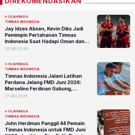
DIREKOMENDASIKAN
OLAHRAGA
TIMNAS INDONESIA
Jay Idzes Absen, Kevin Diks Jadi
Pemimpin Pertahanan Timnas
Indonesia Saat Hadapi Oman dan
Mozambik?
30 MEI 2026
OLAHRAGA
TIMNAS INDONESIA
Timnas Indonesia Jalani Latihan
Perdana Jelang FMD Juni 2026:
Marselino Ferdinan Gabung,
Bagaimana Jay Idzes?
27 MEI 2026
OLAHRAGA
TIMNAS INDONESIA
John Herdman Panggil 44 Pemain
Timnas Indonesia untuk FMD Juni