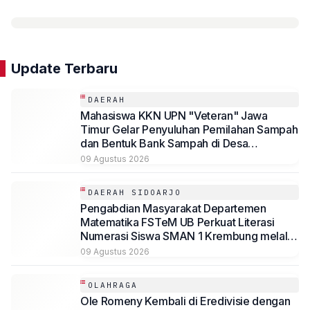
Update Terbaru
DAERAH
Mahasiswa KKN UPN "Veteran" Jawa
Timur Gelar Penyuluhan Pemilahan Sampah
dan Bentuk Bank Sampah di Desa
Penggaron
09 Agustus 2026
DAERAH SIDOARJO
Pengabdian Masyarakat Departemen
Matematika FSTeM UB Perkuat Literasi
Numerasi Siswa SMAN 1 Krembung melalui
Integrasi Aljabar Berbasis Teknologi
09 Agustus 2026
OLAHRAGA
Ole Romeny Kembali di Eredivisie dengan