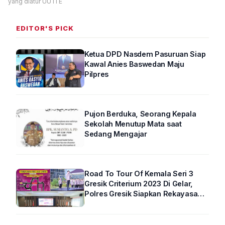
yang diatur UU ITE
EDITOR'S PICK
Ketua DPD Nasdem Pasuruan Siap
Kawal Anies Baswedan Maju
Pilpres
Pujon Berduka, Seorang Kepala
Sekolah Menutup Mata saat
Sedang Mengajar
Road To Tour Of Kemala Seri 3
Gresik Criterium 2023 Di Gelar,
Polres Gresik Siapkan Rekayasa
Arus Lalin