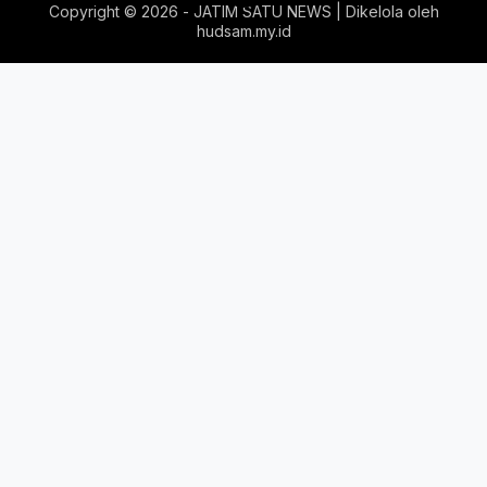
Copyright ©
2026 - JATIM SATU NEWS | Dikelola oleh
hudsam.my.id