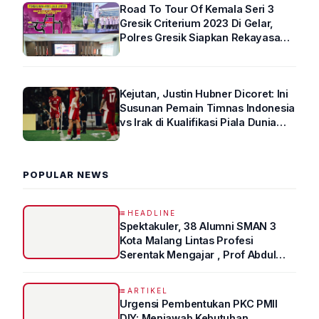
Road To Tour Of Kemala Seri 3
Gresik Criterium 2023 Di Gelar,
Polres Gresik Siapkan Rekayasa
Arus Lalin
Kejutan, Justin Hubner Dicoret: Ini
Susunan Pemain Timnas Indonesia
vs Irak di Kualifikasi Piala Dunia
2026 R4
POPULAR NEWS
HEADLINE
Spektakuler, 38 Alumni SMAN 3
Kota Malang Lintas Profesi
Serentak Mengajar , Prof Abdul
Syukur Ungkap Tips Lolos Fakultas
Kedokteran
ARTIKEL
Urgensi Pembentukan PKC PMII
DIY: Menjawab Kebutuhan