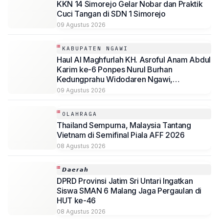
KKN 14 Simorejo Gelar Nobar dan Praktik
Cuci Tangan di SDN 1 Simorejo
09 Agustus 2026
KABUPATEN NGAWI
Haul Al Maghfurlah KH. Asroful Anam Abdul
Karim ke-6 Ponpes Nurul Burhan
Kedungprahu Widodaren Ngawi,
Kesempatan Lelang Wakaf Masih Berlanjut
09 Agustus 2026
OLAHRAGA
Thailand Sempurna, Malaysia Tantang
Vietnam di Semifinal Piala AFF 2026
08 Agustus 2026
𝘿𝙖𝙚𝙧𝙖𝙝
DPRD Provinsi Jatim Sri Untari Ingatkan
Siswa SMAN 6 Malang Jaga Pergaulan di
HUT ke-46
08 Agustus 2026