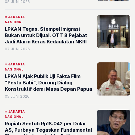
Jadi Bom Waktu Generasi Muda
08 JUNI 2026
JAKARTA
NASIONAL
LPKAN Tegas, Stempel Imigrasi
Bukan untuk Dijual, OTT 8 Pejabat
Jadi Alarm Keras Kedaulatan NKRI
07 JUNI 2026
JAKARTA
NASIONAL
LPKAN Ajak Publik Uji Fakta Film
"Pesta Babi", Dorong Dialog
Konstruktif demi Masa Depan Papua
05 JUNI 2026
JAKARTA
NASIONAL
Rupiah Sentuh Rp18.042 per Dolar
AS, Purbaya Tegaskan Fundamental