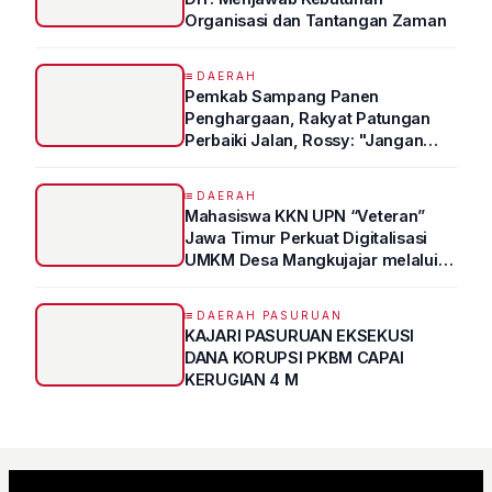
Organisasi dan Tantangan Zaman
DAERAH
Pemkab Sampang Panen
Penghargaan, Rakyat Patungan
Perbaiki Jalan, Rossy: "Jangan
Sampai Prestasi Hanya Indah di
Atas Kertas"
DAERAH
Mahasiswa KKN UPN “Veteran”
Jawa Timur Perkuat Digitalisasi
UMKM Desa Mangkujajar melalui
Program UMKM GO DIGITAL
DAERAH PASURUAN
KAJARI PASURUAN EKSEKUSI
DANA KORUPSI PKBM CAPAI
KERUGIAN 4 M