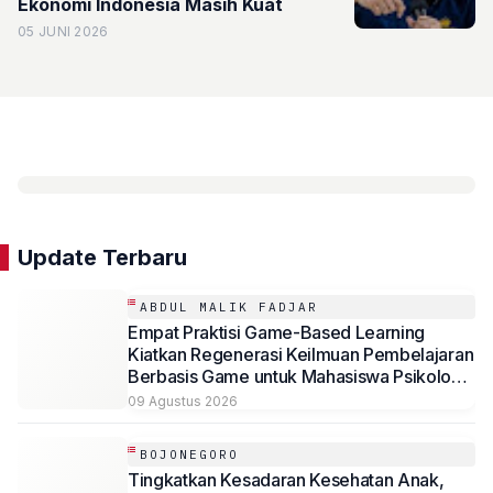
Ekonomi Indonesia Masih Kuat
05 JUNI 2026
Update Terbaru
ABDUL MALIK FADJAR
Empat Praktisi Game-Based Learning
Kiatkan Regenerasi Keilmuan Pembelajaran
Berbasis Game untuk Mahasiswa Psikologi
Universitas Muhammadiyah Malang
09 Agustus 2026
BOJONEGORO
Tingkatkan Kesadaran Kesehatan Anak,