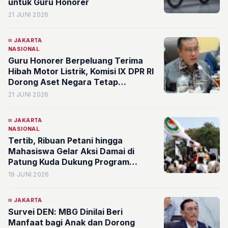
untuk Guru Honorer
21 JUNI 2026
JAKARTA
NASIONAL
Guru Honorer Berpeluang Terima
Hibah Motor Listrik, Komisi IX DPR RI
Dorong Aset Negara Tetap
Bermanfaat
21 JUNI 2026
JAKARTA
NASIONAL
Tertib, Ribuan Petani hingga
Mahasiswa Gelar Aksi Damai di
Patung Kuda Dukung Program
Kerakyatan Prabowo
19 JUNI 2026
JAKARTA
Survei DEN: MBG Dinilai Beri
Manfaat bagi Anak dan Dorong