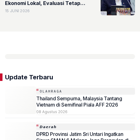
Ekonomi Lokal, Evaluasi Tetap
Diperlukan
15 JUNI 2026
Update Terbaru
OLAHRAGA
Thailand Sempurna, Malaysia Tantang
Vietnam di Semifinal Piala AFF 2026
08 Agustus 2026
𝘿𝙖𝙚𝙧𝙖𝙝
DPRD Provinsi Jatim Sri Untari Ingatkan