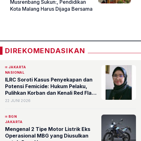
Musrenbang Sukun:, Pendidikan
Kota Malang Harus Dijaga Bersama
«
»
DIREKOMENDASIKAN
JAKARTA
NASIONAL
ILRC Soroti Kasus Penyekapan dan
Potensi Femicide: Hukum Pelaku,
Pulihkan Korban dan Kenali Red Flag
Kekerasan dalam Pacaran
22 JUNI 2026
BGN
JAKARTA
Mengenal 2 Tipe Motor Listrik Eks
Operasional MBG yang Diusulkan