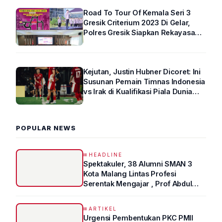
Road To Tour Of Kemala Seri 3
Gresik Criterium 2023 Di Gelar,
Polres Gresik Siapkan Rekayasa
Arus Lalin
Kejutan, Justin Hubner Dicoret: Ini
Susunan Pemain Timnas Indonesia
vs Irak di Kualifikasi Piala Dunia
2026 R4
POPULAR NEWS
HEADLINE
Spektakuler, 38 Alumni SMAN 3
Kota Malang Lintas Profesi
Serentak Mengajar , Prof Abdul
Syukur Ungkap Tips Lolos Fakultas
Kedokteran
ARTIKEL
Urgensi Pembentukan PKC PMII