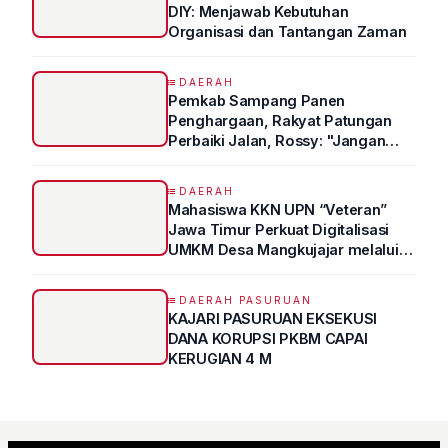
DIY: Menjawab Kebutuhan
Organisasi dan Tantangan Zaman
DAERAH
Pemkab Sampang Panen
Penghargaan, Rakyat Patungan
Perbaiki Jalan, Rossy: "Jangan
Sampai Prestasi Hanya Indah di
Atas Kertas"
DAERAH
Mahasiswa KKN UPN “Veteran”
Jawa Timur Perkuat Digitalisasi
UMKM Desa Mangkujajar melalui
Program UMKM GO DIGITAL
DAERAH PASURUAN
KAJARI PASURUAN EKSEKUSI
DANA KORUPSI PKBM CAPAI
KERUGIAN 4 M