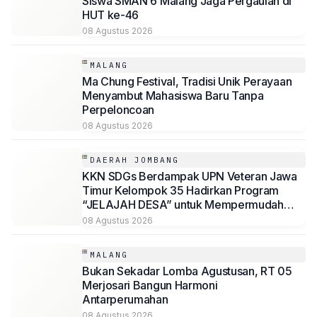
Siswa SMAN 6 Malang Jaga Pergaulan di
HUT ke-46
08 Agustus 2026
MALANG
Ma Chung Festival, Tradisi Unik Perayaan
Menyambut Mahasiswa Baru Tanpa
Perpeloncoan
08 Agustus 2026
DAERAH JOMBANG
KKN SDGs Berdampak UPN Veteran Jawa
Timur Kelompok 35 Hadirkan Program
“JELAJAH DESA” untuk Mempermudah
Akses Informasi Desa Sambirejo
08 Agustus 2026
MALANG
Bukan Sekadar Lomba Agustusan, RT 05
Merjosari Bangun Harmoni
Antarperumahan
08 Agustus 2026