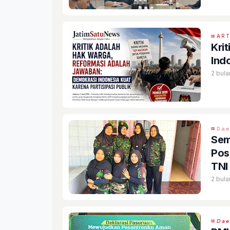
ART
Kri
Ind
2 bula
𝙳𝚊
Sem
Pos
TNI
2 bula
𝘋𝘢𝘦