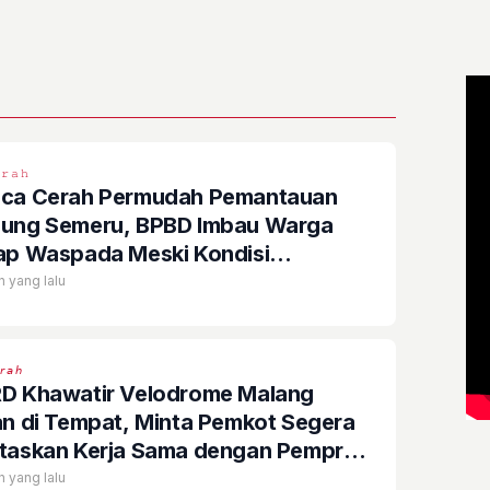
𝚛𝚊𝚑
ca Cerah Permudah Pemantauan
ung Semeru, BPBD Imbau Warga
ap Waspada Meski Kondisi
kendali
n yang lalu
𝘳𝘢𝘩
D Khawatir Velodrome Malang
an di Tempat, Minta Pemkot Segera
taskan Kerja Sama dengan Pemprov
im
n yang lalu