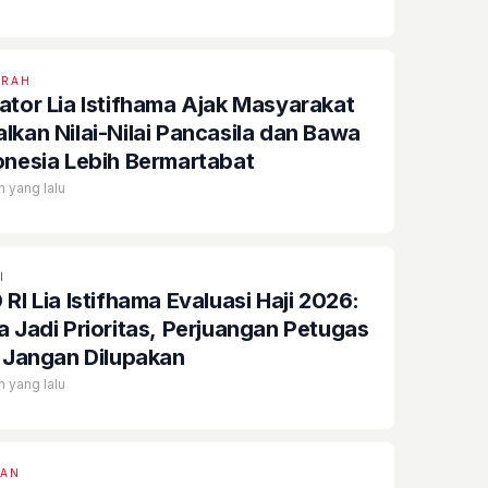
ERAH
ator Lia Istifhama Ajak Masyarakat
lkan Nilai-Nilai Pancasila dan Bawa
onesia Lebih Bermartabat
n yang lalu
I
RI Lia Istifhama Evaluasi Haji 2026:
a Jadi Prioritas, Perjuangan Petugas
i Jangan Dilupakan
n yang lalu
EAN