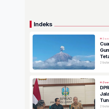
Indeks
𝙳𝚊
Cua
Gun
Tet
Ter
2 bula
𝘋𝘢𝘦
DPR
Jal
Tun
Jat
2 bula