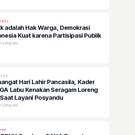
IKEL
tik adalah Hak Warga, Demokrasi
onesia Kuat karena Partisipasi Publik
n yang lalu
𝚛𝚊𝚑
angat Hari Lahir Pancasila, Kader
GA Labu Kenakan Seragam Loreng
 Saat Layani Posyandu
n yang lalu
𝘳𝘢𝘩