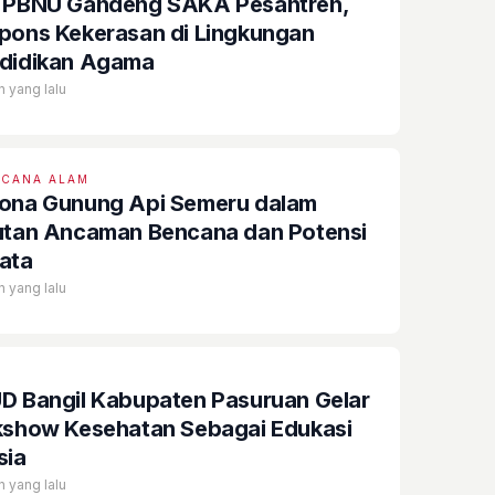
 PBNU Gandeng SAKA Pesantren,
pons Kekerasan di Lingkungan
didikan Agama
n yang lalu
NCANA ALAM
ona Gunung Api Semeru dalam
utan Ancaman Bencana dan Potensi
ata
n yang lalu
 Kabupaten Pasuruan Gelar
kshow Kesehatan Sebagai Edukasi
sia
n yang lalu