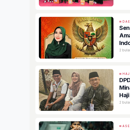
DA
Sen
Ama
Ind
2 bula
HAJ
DPD 
Min
Haj
2 bula
AS