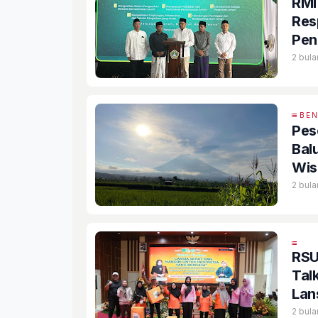
RMI
Res
Pen
2 bula
BE
Pes
Bal
Wis
2 bula
RSUD Bangil
Tal
Lan
2 bula