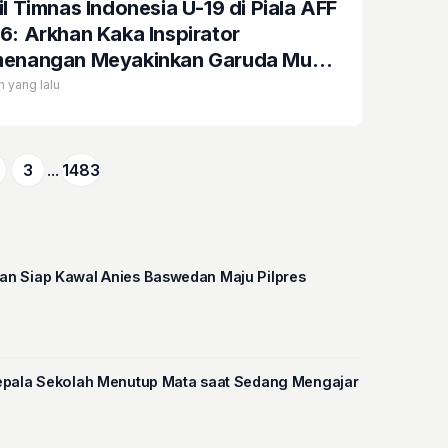
il Timnas Indonesia U-19 di Piala AFF
6: Arkhan Kaka Inspirator
enangan Meyakinkan Garuda Muda
...
n yang lalu
3
...
1483
n Siap Kawal Anies Baswedan Maju Pilpres
a, Seorang Kepala Sekolah Menutup Mata saat Sedang Mengajar