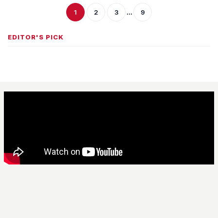
...
1
2
3
9
EDITOR'S PICK