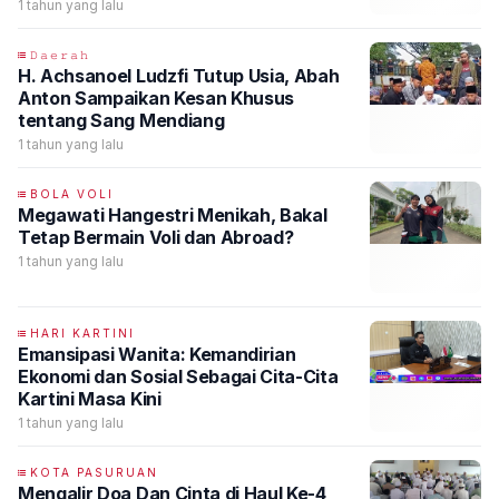
Masyarakat
1 tahun yang lalu
𝙳𝚊𝚎𝚛𝚊𝚑
H. Achsanoel Ludzfi Tutup Usia, Abah
Anton Sampaikan Kesan Khusus
tentang Sang Mendiang
1 tahun yang lalu
BOLA VOLI
Megawati Hangestri Menikah, Bakal
Tetap Bermain Voli dan Abroad?
1 tahun yang lalu
HARI KARTINI
Emansipasi Wanita: Kemandirian
Ekonomi dan Sosial Sebagai Cita-Cita
Kartini Masa Kini
1 tahun yang lalu
KOTA PASURUAN
Mengalir Doa Dan Cinta di Haul Ke-4