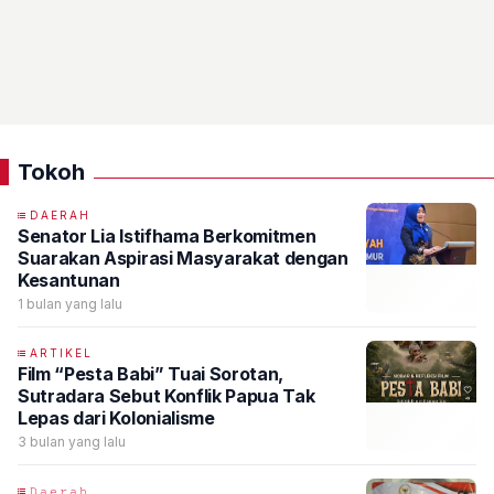
Tokoh
DAERAH
Senator Lia Istifhama Berkomitmen
Suarakan Aspirasi Masyarakat dengan
Kesantunan
1 bulan yang lalu
ARTIKEL
Film “Pesta Babi” Tuai Sorotan,
Sutradara Sebut Konflik Papua Tak
Lepas dari Kolonialisme
3 bulan yang lalu
𝙳𝚊𝚎𝚛𝚊𝚑