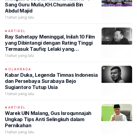
Sang Guru Mulia,KH.Chumaidi Bin
Abdul Majid
1 tahun yang lalu
ARTIKEL
Ray Sahetapy Meninggal, Inilah 10 Film
yang Dibintangi dengan Rating Tinggi
Termasuk Taufiq: Lelaki yang
Menantang Badai
1 tahun yang lalu
OLAHRAGA
Kabar Duka, Legenda Timnas Indonesia
dan Persebaya Surabaya Bejo
Sugiantoro Tutup Usia
1 tahun yang lalu
ARTIKEL
Warek UIN Malang, Gus Isroqunnajah
Ungkap Tips Anti Selingkuh dalam
Pernikahan
1 tahun yang lalu