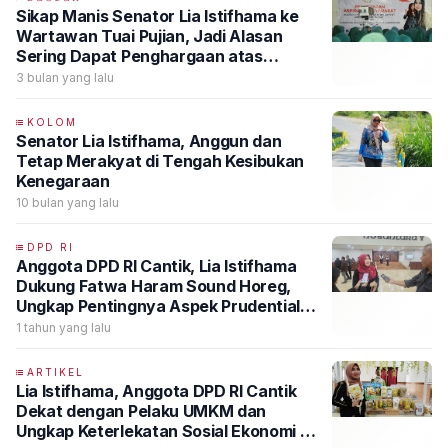
Sikap Manis Senator Lia Istifhama ke
Wartawan Tuai Pujian, Jadi Alasan
Sering Dapat Penghargaan atas
Kinerja dan Tanpa Sekat
3 bulan yang lalu
KOLOM
Senator Lia Istifhama, Anggun dan
Tetap Merakyat di Tengah Kesibukan
Kenegaraan
10 bulan yang lalu
DPD RI
Anggota DPD RI Cantik, Lia Istifhama
Dukung Fatwa Haram Sound Horeg,
Ungkap Pentingnya Aspek Prudential
bagi Pelaku Usaha
1 tahun yang lalu
ARTIKEL
Lia Istifhama, Anggota DPD RI Cantik
Dekat dengan Pelaku UMKM dan
Ungkap Keterlekatan Sosial Ekonomi di