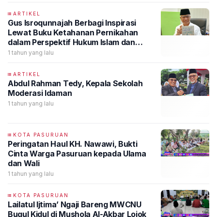
ARTIKEL
Gus Isroqunnajah Berbagi Inspirasi
Lewat Buku Ketahanan Pernikahan
dalam Perspektif Hukum Islam dan
Psikologi
1 tahun yang lalu
ARTIKEL
Abdul Rahman Tedy, Kepala Sekolah
Moderasi Idaman
1 tahun yang lalu
KOTA PASURUAN
Peringatan Haul KH. Nawawi, Bukti
Cinta Warga Pasuruan kepada Ulama
dan Wali
1 tahun yang lalu
KOTA PASURUAN
Lailatul Ijtima’ Ngaji Bareng MWCNU
Bugul Kidul di Mushola Al-Akbar Lojok