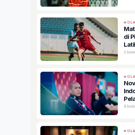
OL
Mat
di 
Lat
2 bula
OL
Nov
Ind
Pel
9 bula
OL