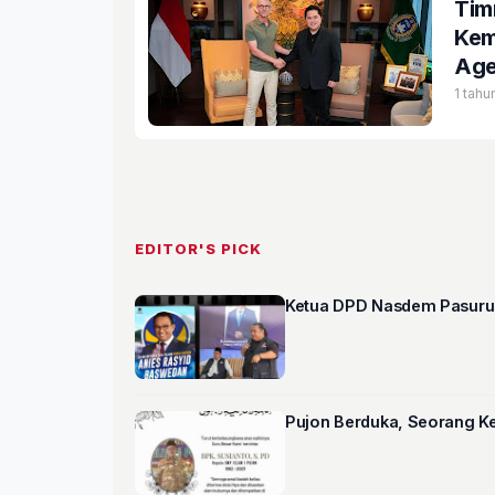
Tim
Kem
Age
1 tahu
EDITOR'S PICK
Ketua DPD Nasdem Pasurua
Pujon Berduk