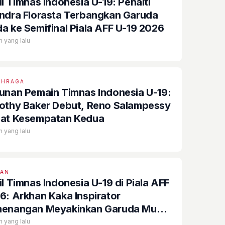
il Timnas Indonesia U-19: Penalti
ndra Florasta Terbangkan Garuda
a ke Semifinal Piala AFF U-19 2026
n yang lalu
AHRAGA
unan Pemain Timnas Indonesia U-19:
othy Baker Debut, Reno Salampessy
at Kesempatan Kedua
n yang lalu
EAN
il Timnas Indonesia U-19 di Piala AFF
6: Arkhan Kaka Inspirator
enangan Meyakinkan Garuda Muda
...
n yang lalu