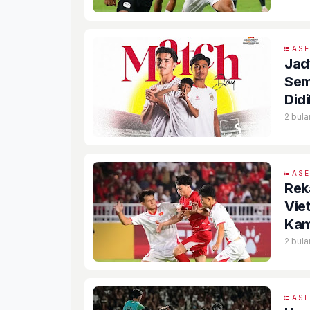
AS
Jad
Sem
Did
2 bula
AS
Rek
Vie
Kam
2 bula
AS