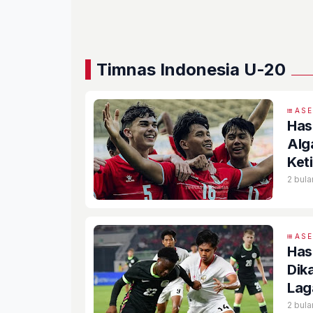
Timnas Indonesia U-20
AS
Has
Alg
Ket
2 bula
AS
Has
Dik
Lag
2 bula