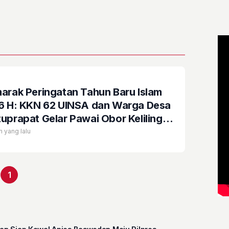
N
arak Peringatan Tahun Baru Islam
6 H: KKN 62 UINSA dan Warga Desa
uprapat Gelar Pawai Obor Keliling
a dan Istighosah Bersama
n yang lalu
1