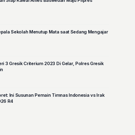
n Siap Kawal Anies Baswedan Maju Pilpres
a, Seorang Kepala Sekolah Menutup Mata saat Sedang Mengajar
i 3 Gresik Criterium 2023 Di Gelar, Polres Gresik
in
oret: Ini Susunan Pemain Timnas Indonesia vs Irak
2026 R4