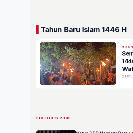
Tahun Baru Islam 1446 H
KK
Sem
144
Wat
Des
2 tahu
EDITOR'S PICK