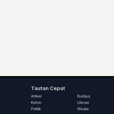
Tautan Cepat
Artikel
Budaya
Kolom
Literasi
Politik
Wisata