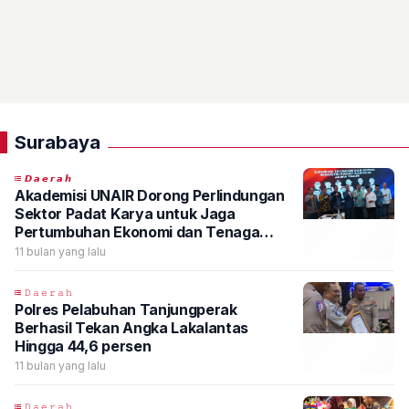
Surabaya
𝘿𝙖𝙚𝙧𝙖𝙝
Akademisi UNAIR Dorong Perlindungan
Sektor Padat Karya untuk Jaga
Pertumbuhan Ekonomi dan Tenaga
Kerja
11 bulan yang lalu
𝙳𝚊𝚎𝚛𝚊𝚑
Polres Pelabuhan Tanjungperak
Berhasil Tekan Angka Lakalantas
Hingga 44,6 persen
11 bulan yang lalu
𝙳𝚊𝚎𝚛𝚊𝚑