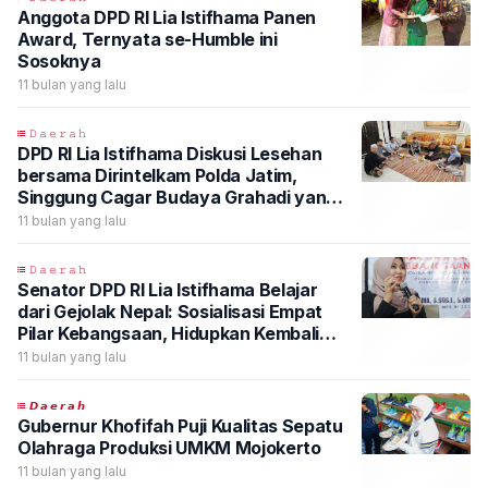
Anggota DPD RI Lia Istifhama Panen
Award, Ternyata se-Humble ini
Sosoknya
11 bulan yang lalu
𝙳𝚊𝚎𝚛𝚊𝚑
DPD RI Lia Istifhama Diskusi Lesehan
bersama Dirintelkam Polda Jatim,
Singgung Cagar Budaya Grahadi yang
Terbakar
11 bulan yang lalu
𝙳𝚊𝚎𝚛𝚊𝚑
Senator DPD RI Lia Istifhama Belajar
dari Gejolak Nepal: Sosialisasi Empat
Pilar Kebangsaan, Hidupkan Kembali
Penataran P4
11 bulan yang lalu
𝘿𝙖𝙚𝙧𝙖𝙝
Gubernur Khofifah Puji Kualitas Sepatu
Olahraga Produksi UMKM Mojokerto
11 bulan yang lalu