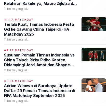
Kelahiran Kakeknya, Mauro Zijlstra dan
Miliano Jonathans Debut
11 bulan yang lalu
FIFA MATCHDAY
Terlalu Kuat, Timnas Indonesia Pesta
Gol ke Gawang China Taipei di FIFA
Matchday 2025
11 bulan yang lalu
FIFA MATCHDAY
Susunan Pemain Timnas Indonesia vs
China Taipei: Rizky Ridho Kapten,
Didampingi Jordi Amat dan Shayne
Pattynama
11 bulan yang lalu
FIFA MATCHDAY
Adrian Wibowo di Surabaya, Update
Daftar 29 Pemain Timnas Indonesia di
FIFA Matchday September 2025
11 bulan yang lalu