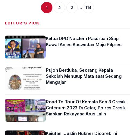
...
1
2
3
114
EDITOR'S PICK
Ketua DPD Nasdem Pasuruan Siap
Kawal Anies Baswedan Maju Pilpres
Pujon Berduka, Seorang Kepala
Sekolah Menutup Mata saat Sedang
Mengajar
Road To Tour Of Kemala Seri 3 Gresik
Criterium 2023 Di Gelar, Polres Gresik
Siapkan Rekayasa Arus Lalin
Kejutan, Justin Hubner Dicoret: Ini