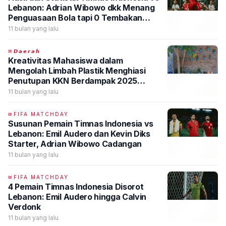
Lebanon: Adrian Wibowo dkk Menang
Penguasaan Bola tapi 0 Tembakan
Akurat
11 bulan yang lalu
𝘿𝙖𝙚𝙧𝙖𝙝
Kreativitas Mahasiswa dalam
Mengolah Limbah Plastik Menghiasi
Penutupan KKN Berdampak 2025
UPNVJT
11 bulan yang lalu
FIFA MATCHDAY
Susunan Pemain Timnas Indonesia vs
Lebanon: Emil Audero dan Kevin Diks
Starter, Adrian Wibowo Cadangan
11 bulan yang lalu
FIFA MATCHDAY
4 Pemain Timnas Indonesia Disorot
Lebanon: Emil Audero hingga Calvin
Verdonk
11 bulan yang lalu