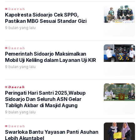
𝙳𝚊𝚎𝚛𝚊𝚑
Kapolresta Sidoarjo Cek SPPG,
Pastikan MBG Sesuai Standar Gizi
9 bulan yang lalu
𝙳𝚊𝚎𝚛𝚊𝚑
Pemerintah Sidoarjo Maksimalkan
Mobil Uji Keliling dalam Layanan Uji KIR
9 bulan yang lalu
𝘿𝙖𝙚𝙧𝙖𝙝
Peringati Hari Santri 2025,Wabup
Sidoarjo Dan Seluruh ASN Gelar
Tabligh Akbar di Masjid Agung
9 bulan yang lalu
𝙳𝚊𝚎𝚛𝚊𝚑
Swarloka Bantu Yayasan Panti Asuhan
Lebih Akuntabel