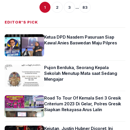
...
1
2
3
83
EDITOR'S PICK
Ketua DPD Nasdem Pasuruan Siap
Kawal Anies Baswedan Maju Pilpres
Pujon Berduka, Seorang Kepala
Sekolah Menutup Mata saat Sedang
Mengajar
Road To Tour Of Kemala Seri 3 Gresik
Criterium 2023 Di Gelar, Polres Gresik
Siapkan Rekayasa Arus Lalin
Kejutan, Justin Hubner Dicoret: Ini