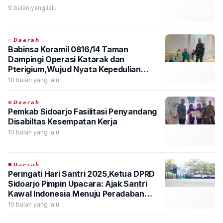
9 bulan yang lalu
𝘿𝙖𝙚𝙧𝙖𝙝
Babinsa Koramil 0816/14 Taman
Dampingi Operasi Katarak dan
Pterigium,Wujud Nyata Kepedulian
TMMD ke-126 Untuk Warga
10 bulan yang lalu
𝘿𝙖𝙚𝙧𝙖𝙝
Pemkab Sidoarjo Fasilitasi Penyandang
Disabiltas Kesempatan Kerja
10 bulan yang lalu
𝘿𝙖𝙚𝙧𝙖𝙝
Peringati Hari Santri 2025,Ketua DPRD
Sidoarjo Pimpin Upacara: Ajak Santri
Kawal Indonesia Menuju Peradaban
Dunia
10 bulan yang lalu