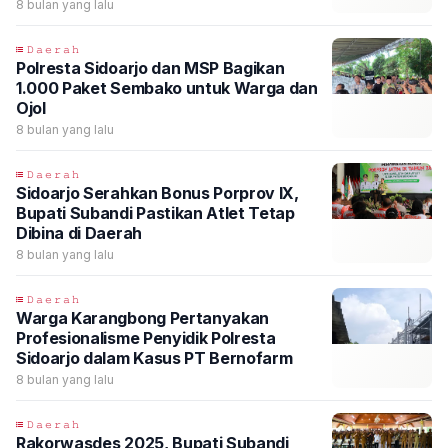
Usaha Negara
8 bulan yang lalu
𝙳𝚊𝚎𝚛𝚊𝚑
Polresta Sidoarjo dan MSP Bagikan
1.000 Paket Sembako untuk Warga dan
Ojol
8 bulan yang lalu
𝙳𝚊𝚎𝚛𝚊𝚑
Sidoarjo Serahkan Bonus Porprov IX,
Bupati Subandi Pastikan Atlet Tetap
Dibina di Daerah
8 bulan yang lalu
𝙳𝚊𝚎𝚛𝚊𝚑
Warga Karangbong Pertanyakan
Profesionalisme Penyidik Polresta
Sidoarjo dalam Kasus PT Bernofarm
8 bulan yang lalu
𝙳𝚊𝚎𝚛𝚊𝚑
Rakorwasdes 2025, Bupati Subandi