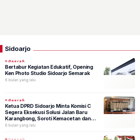
Sidoarjo
𝘿𝙖𝙚𝙧𝙖𝙝
Bertabur Kegiatan Edukatif, Opening
Ken Photo Studio Sidoarjo Semarak
6 bulan yang lalu
𝘿𝙖𝙚𝙧𝙖𝙝
Ketua DPRD Sidoarjo Minta Komisi C
Segera Eksekusi Solusi Jalan Baru
Karangbong, Soroti Kemacetan dan
Truk Besar
6 bulan yang lalu
𝙳𝚊𝚎𝚛𝚊𝚑