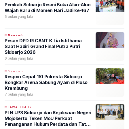
Pemkab Sidoarjo Resmi Buka Alun-Alun
Wajah Baru di Momen Hari Jadi ke-167
6 bulan yang lalu
𝘿𝙖𝙚𝙧𝙖𝙝
Pesan DPD RI CANTIK Lia Istifhama
Saat Hadiri Grand Final Putra Putri
Sidoarjo 2026
6 bulan yang lalu
𝙳𝚊𝚎𝚛𝚊𝚑
Respon Cepat 110 Polresta Sidoarjo
Bongkar Arena Sabung Ayam di Ploso
Krembung
7 bulan yang lalu
JAWA TIMUR
PLN UP3 Sidoarjo dan Kejaksaan Negeri
Mojokerto Teken MoU Perkuat
Penanganan Hukum Perdata dan Tata