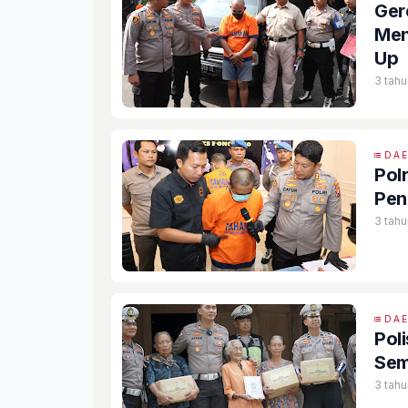
Ger
Men
Up
3 tahu
DA
Pol
Pen
3 tahu
DA
Pol
Sem
3 tahu