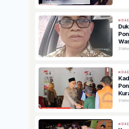
DA
Duk
Pon
Was
3 tahu
DA
Kad
Pon
Kur
3 tahu
DA