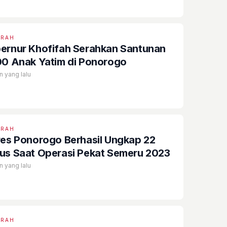
ERAH
ernur Khofifah Serahkan Santunan
00 Anak Yatim di Ponorogo
n yang lalu
ERAH
res Ponorogo Berhasil Ungkap 22
us Saat Operasi Pekat Semeru 2023
n yang lalu
ERAH