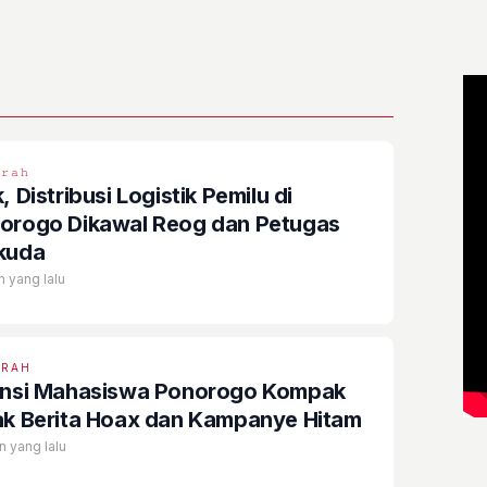
𝚛𝚊𝚑
, Distribusi Logistik Pemilu di
orogo Dikawal Reog dan Petugas
kuda
n yang lalu
ERAH
ansi Mahasiswa Ponorogo Kompak
ak Berita Hoax dan Kampanye Hitam
n yang lalu