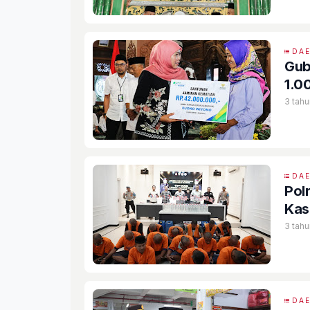
DA
Gub
1.0
3 tahu
DA
Pol
Kas
3 tahu
DA