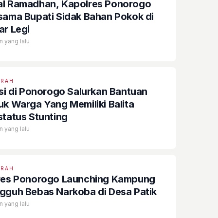
l Ramadhan, Kapolres Ponorogo
sama Bupati Sidak Bahan Pokok di
ar Legi
n yang lalu
ERAH
isi di Ponorogo Salurkan Bantuan
uk Warga Yang Memiliki Balita
status Stunting
n yang lalu
ERAH
res Ponorogo Launching Kampung
gguh Bebas Narkoba di Desa Patik
n yang lalu