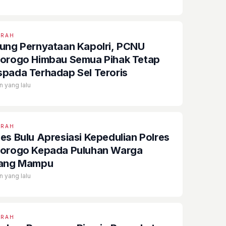
ERAH
ung Pernyataan Kapolri, PCNU
orogo Himbau Semua Pihak Tetap
pada Terhadap Sel Teroris
n yang lalu
ERAH
es Bulu Apresiasi Kepedulian Polres
orogo Kepada Puluhan Warga
ang Mampu
n yang lalu
ERAH