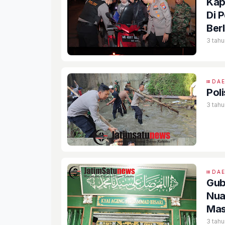
Kap
Di 
Ber
3 tahu
DA
Pol
3 tahu
DA
Gub
Nua
Mas
3 tahu