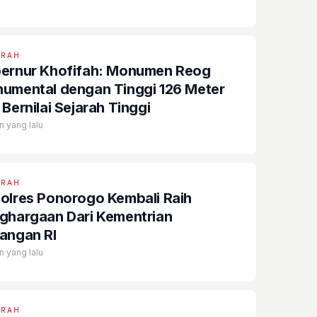
ERAH
rnur Khofifah: Monumen Reog
umental dengan Tinggi 126 Meter
Bernilai Sejarah Tinggi
n yang lalu
ERAH
olres Ponorogo Kembali Raih
ghargaan Dari Kementrian
angan RI
n yang lalu
ERAH