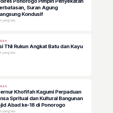
olres Ponorogo Pimpin Penyekatan
Perbatasan, Suran Agung
langsung Kondusif
n yang lalu
ERAH
isi TNI Rukun Angkat Batu dan Kayu
n yang lalu
ERAH
ernur Khofifah Kagumi Perpaduan
nsa Spritual dan Kultural Bangunan
jid Abad ke-18 di Ponorogo
n yang lalu