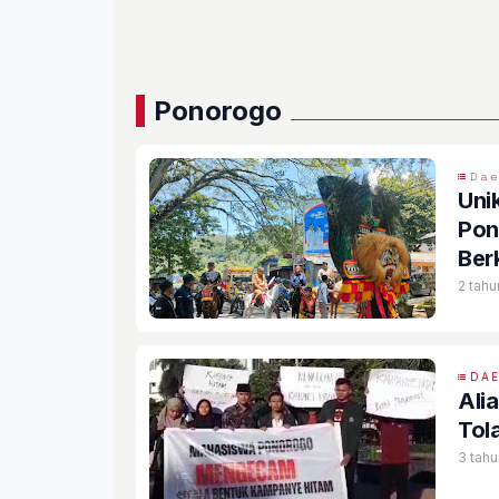
Ponorogo
𝙳𝚊
Unik
Pon
Ber
2 tahu
DA
Ali
Tol
3 tahu