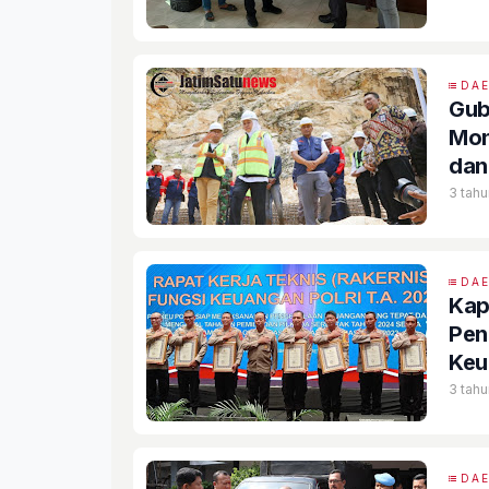
DA
Gube
Mon
dan 
3 tahu
DA
Kap
Pen
Keu
3 tahu
DA