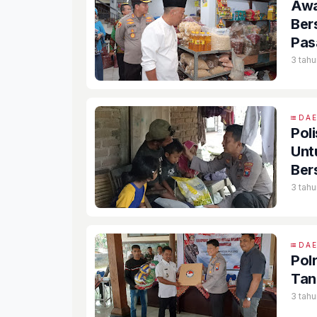
Awa
Ber
Pas
3 tahu
DA
Pol
Unt
Ber
3 tahu
DA
Pol
Tan
3 tahu