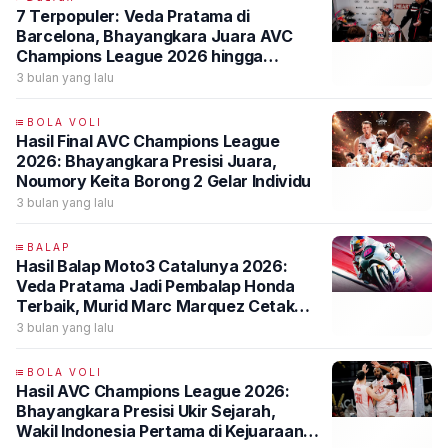
7 Terpopuler: Veda Pratama di
Barcelona, Bhayangkara Juara AVC
Champions League 2026 hingga
Kejurprov Pencak Silat Jatim Resmi
3 bulan yang lalu
Digelar
BOLA VOLI
Hasil Final AVC Champions League
2026: Bhayangkara Presisi Juara,
Noumory Keita Borong 2 Gelar Individu
3 bulan yang lalu
BALAP
Hasil Balap Moto3 Catalunya 2026:
Veda Pratama Jadi Pembalap Honda
Terbaik, Murid Marc Marquez Cetak
Rekor
3 bulan yang lalu
BOLA VOLI
Hasil AVC Champions League 2026:
Bhayangkara Presisi Ukir Sejarah,
Wakil Indonesia Pertama di Kejuaraan