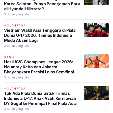
Korea Selatan, Punya Penerjemah Baru
di Hyundai Hillstate?
3 bulan yang lalu
OLAHRAGA
Vietnam Wakil Asia Tenggara di Piala
Dunia U-17 2026, Timnas Indonesia
Muda Absen Lagi
3 bulan yang lalu
ASIA
Hasil AVC Champions League 2026:
Noumory Keita dan Jakarta
Bhayangkara Presisi Lolos Semifinal
usai Kandaskan Wakil Kazakhstan
3 bulan yang lalu
OLAHRAGA
Tak Ada Piala Dunia untuk Timnas
Indonesia U-17, Anak Asuh Kurniawan
DY Gagal ke Perempat Final Piala Asia
3 bulan yang lalu