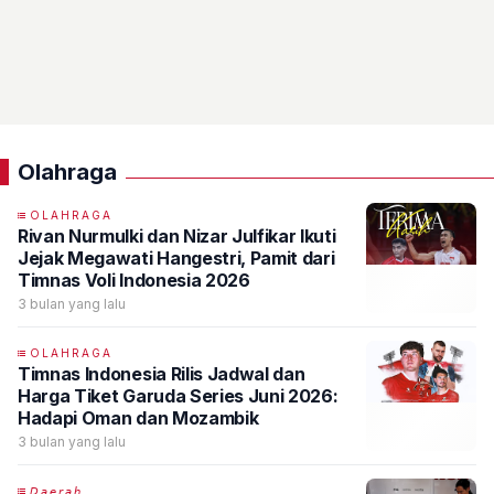
Olahraga
OLAHRAGA
Rivan Nurmulki dan Nizar Julfikar Ikuti
Jejak Megawati Hangestri, Pamit dari
Timnas Voli Indonesia 2026
3 bulan yang lalu
OLAHRAGA
Timnas Indonesia Rilis Jadwal dan
Harga Tiket Garuda Series Juni 2026:
Hadapi Oman dan Mozambik
3 bulan yang lalu
𝘋𝘢𝘦𝘳𝘢𝘩