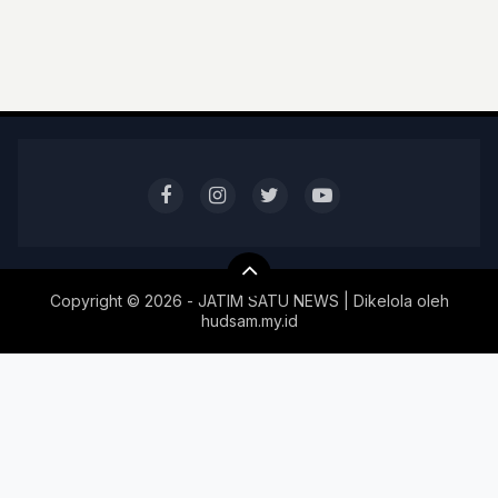
Copyright ©
2026 - JATIM SATU NEWS | Dikelola oleh
hudsam.my.id