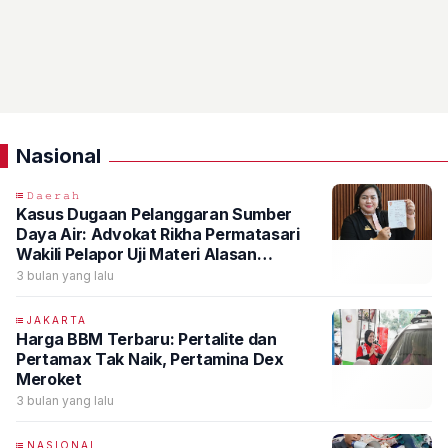
Nasional
𝙳𝚊𝚎𝚛𝚊𝚑
Kasus Dugaan Pelanggaran Sumber
Daya Air: Advokat Rikha Permatasari
Wakili Pelapor Uji Materi Alasan
Penghentian Perkara di Mabes Polri
3 bulan yang lalu
JAKARTA
Harga BBM Terbaru: Pertalite dan
Pertamax Tak Naik, Pertamina Dex
Meroket
3 bulan yang lalu
NASIONAL