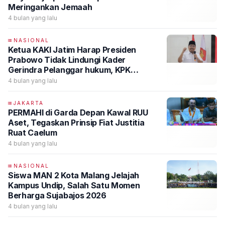
Meringankan Jemaah
4 bulan yang lalu
NASIONAL
Ketua KAKI Jatim Harap Presiden
Prabowo Tidak Lindungi Kader
Gerindra Pelanggar hukum, KPK
Didesak Segera Tangkap Anwar Sadad
4 bulan yang lalu
DPR RI
JAKARTA
PERMAHI di Garda Depan Kawal RUU
Aset, Tegaskan Prinsip Fiat Justitia
Ruat Caelum
4 bulan yang lalu
NASIONAL
Siswa MAN 2 Kota Malang Jelajah
Kampus Undip, Salah Satu Momen
Berharga Sujabajos 2026
4 bulan yang lalu