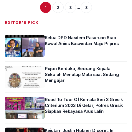
...
1
2
3
8
EDITOR'S PICK
Ketua DPD Nasdem Pasuruan Siap
Kawal Anies Baswedan Maju Pilpres
Pujon Berduka, Seorang Kepala
Sekolah Menutup Mata saat Sedang
Mengajar
Road To Tour Of Kemala Seri 3 Gresik
Criterium 2023 Di Gelar, Polres Gresik
Siapkan Rekayasa Arus Lalin
Kejutan, Justin Hubner Dicoret: Ini