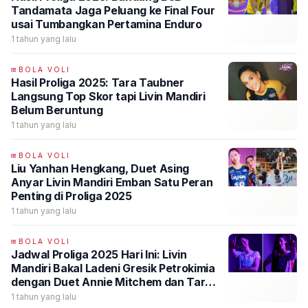
Tandamata Jaga Peluang ke Final Four
usai Tumbangkan Pertamina Enduro
1 tahun yang lalu
BOLA VOLI
Hasil Proliga 2025: Tara Taubner
Langsung Top Skor tapi Livin Mandiri
Belum Beruntung
1 tahun yang lalu
BOLA VOLI
Liu Yanhan Hengkang, Duet Asing
Anyar Livin Mandiri Emban Satu Peran
Penting di Proliga 2025
1 tahun yang lalu
BOLA VOLI
Jadwal Proliga 2025 Hari Ini: Livin
Mandiri Bakal Ladeni Gresik Petrokimia
dengan Duet Annie Mitchem dan Tara
Taubner
1 tahun yang lalu