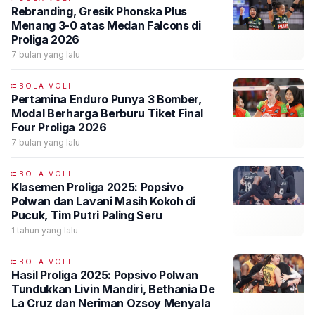
Rebranding, Gresik Phonska Plus
Menang 3-0 atas Medan Falcons di
Proliga 2026
7 bulan yang lalu
BOLA VOLI
Pertamina Enduro Punya 3 Bomber,
Modal Berharga Berburu Tiket Final
Four Proliga 2026
7 bulan yang lalu
BOLA VOLI
Klasemen Proliga 2025: Popsivo
Polwan dan Lavani Masih Kokoh di
Pucuk, Tim Putri Paling Seru
1 tahun yang lalu
BOLA VOLI
Hasil Proliga 2025: Popsivo Polwan
Tundukkan Livin Mandiri, Bethania De
La Cruz dan Neriman Ozsoy Menyala