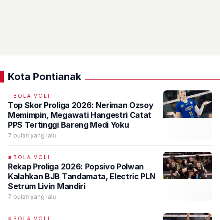
Kota Pontianak
BOLA VOLI
Top Skor Proliga 2026: Neriman Ozsoy
Memimpin, Megawati Hangestri Catat
PPS Tertinggi Bareng Medi Yoku
7 bulan yang lalu
BOLA VOLI
Rekap Proliga 2026: Popsivo Polwan
Kalahkan BJB Tandamata, Electric PLN
Setrum Livin Mandiri
7 bulan yang lalu
BOLA VOLI