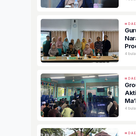
DA
Gur
Nar
Pro
4 bula
DA
Gro
Akt
Ma’
4 bula
DA