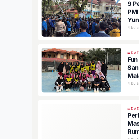
9 P
PMI
Yun
4 bula
DA
Fun
San
Mal
4 bula
DA
Per
Mas
Rum