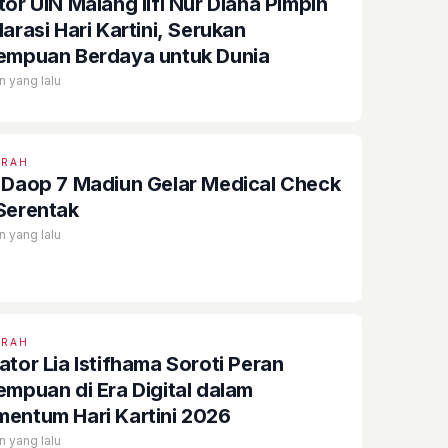
tor UIN Malang Ilfi Nur Diana Pimpin
arasi Hari Kartini, Serukan
empuan Berdaya untuk Dunia
n yang lalu
ERAH
 Daop 7 Madiun Gelar Medical Check
Serentak
n yang lalu
ERAH
ator Lia Istifhama Soroti Peran
empuan di Era Digital dalam
entum Hari Kartini 2026
n yang lalu