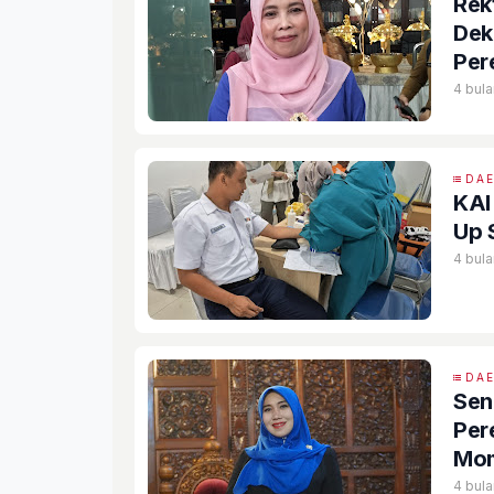
Rek
Dekl
Per
4 bula
DA
KAI
Up 
4 bula
DA
Sen
Per
Mom
4 bula