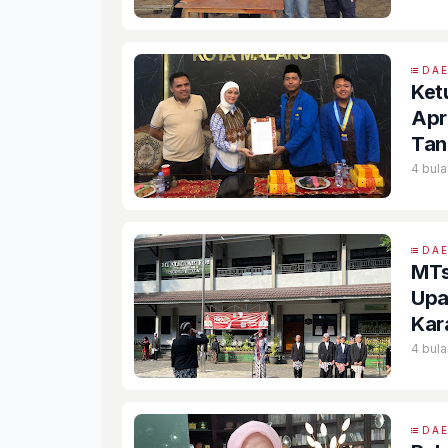
DA
Ket
Apr
Tan
Kas
4 bula
DA
MTs
Upa
Kar
4 bula
DA