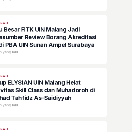
ERAH
u Besar FITK UIN Malang Jadi
asumber Review Borang Akreditasi
di PBA UIN Sunan Ampel Surabaya
n yang lalu
ERAH
up ELYSIAN UIN Malang Helat
ivitas Skill Class dan Muhadoroh di
had Tahfidz As-Saidiyyah
n yang lalu
ERAH