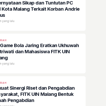
ernyataan Sikap dan Tuntutan PC
I Kota Malang Terkait Korban Andrie
us
n yang lalu
ERAH
 Game Bola Jaring Eratkan Ukhuwah
triwati dan Mahasiswa FITK UIN
ang
n yang lalu
ERAH
kuat Sinergi Riset dan Pengabdian
yarakat, FITK UIN Malang Bentuk
ah Pengabdian