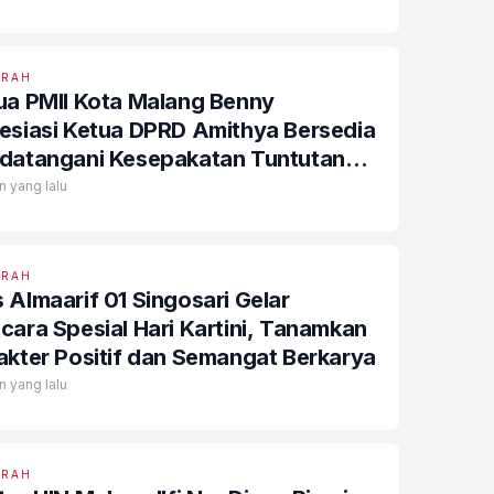
ERAH
ua PMII Kota Malang Benny
esiasi Ketua DPRD Amithya Bersedia
datangani Kesepakatan Tuntutan
us Andrie Yunus
n yang lalu
ERAH
 Almaarif 01 Singosari Gelar
cara Spesial Hari Kartini, Tanamkan
akter Positif dan Semangat Berkarya
n yang lalu
ERAH