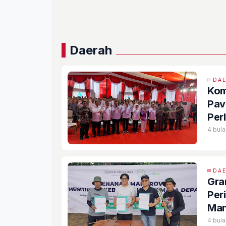
Daerah
DA
Kom
Pav
Per
4 bula
DA
Gra
Per
Man
Sel
4 bula