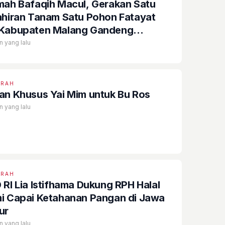
mah Bafaqih Macul, Gerakan Satu
hiran Tanam Satu Pohon Fatayat
Kabupaten Malang Gandeng
empuan Bangsa
n yang lalu
ERAH
an Khusus Yai Mim untuk Bu Ros
n yang lalu
ERAH
 RI Lia Istifhama Dukung RPH Halal
i Capai Ketahanan Pangan di Jawa
ur
n yang lalu