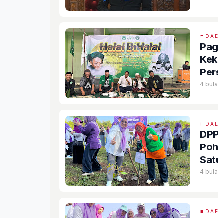
DA
Pag
Kek
Per
4 bula
DA
DPP
Poh
Sat
4 bula
DA