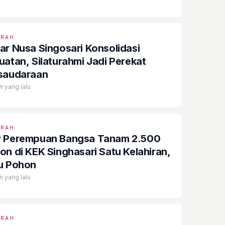
ERAH
ar Nusa Singosari Konsolidasi
uatan, Silaturahmi Jadi Perekat
saudaraan
n yang lalu
ERAH
 Perempuan Bangsa Tanam 2.500
on di KEK Singhasari Satu Kelahiran,
u Pohon
n yang lalu
ERAH