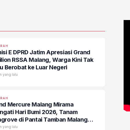
ERAH
isi E DPRD Jatim Apresiasi Grand
ilion RSSA Malang, Warga Kini Tak
lu Berobat ke Luar Negeri
n yang lalu
ERAH
nd Mercure Malang Mirama
ingati Hari Bumi 2026, Tanam
grove di Pantai Tamban Malang
atan
n yang lalu