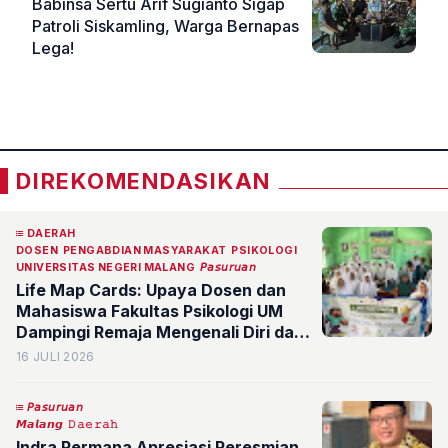
Babinsa Sertu Arif Sugianto Sigap
Patroli Siskamling, Warga Bernapas
Lega!
«
»
DIREKOMENDASIKAN
DAERAH
DOSEN
PENGABDIAN MASYARAKAT
PSIKOLOGI
UNIVERSITAS NEGERI MALANG
𝘗𝘢𝘴𝘶𝘳𝘶𝘢𝘯
Life Map Cards: Upaya Dosen dan
Mahasiswa Fakultas Psikologi UM
Dampingi Remaja Mengenali Diri dan
Merancang Masa Depan
16 JULI 2026
𝘗𝘢𝘴𝘶𝘳𝘶𝘢𝘯
𝙈𝙖𝙡𝙖𝙣𝙜
𝙳𝚊𝚎𝚛𝚊𝚑
Indra Permana Apresiasi Peresmian