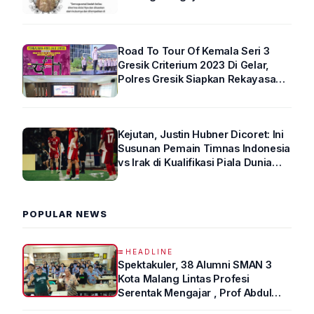
Road To Tour Of Kemala Seri 3
Gresik Criterium 2023 Di Gelar,
Polres Gresik Siapkan Rekayasa
Arus Lalin
Kejutan, Justin Hubner Dicoret: Ini
Susunan Pemain Timnas Indonesia
vs Irak di Kualifikasi Piala Dunia
2026 R4
POPULAR NEWS
HEADLINE
Spektakuler, 38 Alumni SMAN 3
Kota Malang Lintas Profesi
Serentak Mengajar , Prof Abdul
Syukur Ungkap Tips Lolos Fakultas