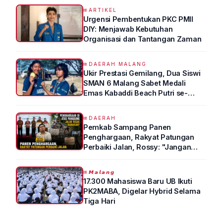
Kedokteran
ARTIKEL
Urgensi Pembentukan PKC PMII
DIY: Menjawab Kebutuhan
Organisasi dan Tantangan Zaman
DAERAH MALANG
Ukir Prestasi Gemilang, Dua Siswi
SMAN 6 Malang Sabet Medali
Emas Kabaddi Beach Putri se-
Jatim
DAERAH
Pemkab Sampang Panen
Penghargaan, Rakyat Patungan
Perbaiki Jalan, Rossy: "Jangan
Sampai Prestasi Hanya Indah di
Atas Kertas"
𝙈𝙖𝙡𝙖𝙣𝙜
17.300 Mahasiswa Baru UB Ikuti
PK2MABA, Digelar Hybrid Selama
Tiga Hari