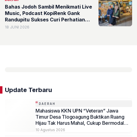
Bahas Jodoh Sambil Menikmati Live
Music, Podcast KopiRenk Gank
Randupitu Sukses Curi Perhatian
Pengunjung
18 JUNI 2026
Update Terbaru
DAERAH
Mahasiswa KKN UPN “Veteran” Jawa
Timur Desa Tlogoagung Buktikan Ruang
Hijau Tak Harus Mahal, Cukup Bermodal
Kekompakan dan Kreativitas
10 Agustus 2026