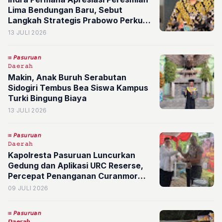
Lima Bendungan Baru, Sebut
Langkah Strategis Prabowo Perkuat
Ketahanan Pangan Nasional
13 JULI 2026
𝘗𝘢𝘴𝘶𝘳𝘶𝘢𝘯
𝙳𝚊𝚎𝚛𝚊𝚑
Makin, Anak Buruh Serabutan
Sidogiri Tembus Bea Siswa Kampus
Turki Bingung Biaya
13 JULI 2026
𝘗𝘢𝘴𝘶𝘳𝘶𝘢𝘯
𝙳𝚊𝚎𝚛𝚊𝚑
Kapolresta Pasuruan Luncurkan
Gedung dan Aplikasi URC Reserse,
Percepat Penanganan Curanmor
hingga Begal di Kota Pasuruan
09 JULI 2026
𝘗𝘢𝘴𝘶𝘳𝘶𝘢𝘯
𝘿𝙖𝙚𝙧𝙖𝙝