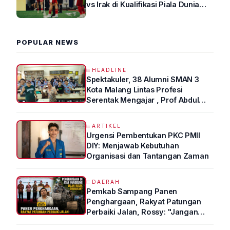
vs Irak di Kualifikasi Piala Dunia
2026 R4
POPULAR NEWS
HEADLINE
Spektakuler, 38 Alumni SMAN 3
Kota Malang Lintas Profesi
Serentak Mengajar , Prof Abdul
Syukur Ungkap Tips Lolos Fakultas
Kedokteran
ARTIKEL
Urgensi Pembentukan PKC PMII
DIY: Menjawab Kebutuhan
Organisasi dan Tantangan Zaman
DAERAH
Pemkab Sampang Panen
Penghargaan, Rakyat Patungan
Perbaiki Jalan, Rossy: "Jangan
Sampai Prestasi Hanya Indah di