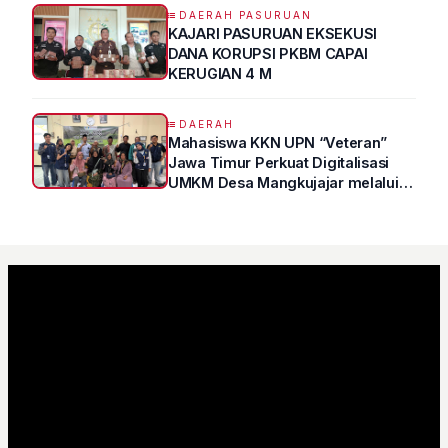
Atas Kertas"
DAERAH PASURUAN
KAJARI PASURUAN EKSEKUSI
DANA KORUPSI PKBM CAPAI
KERUGIAN 4 M
DAERAH
Mahasiswa KKN UPN “Veteran”
Jawa Timur Perkuat Digitalisasi
UMKM Desa Mangkujajar melalui
Program UMKM GO DIGITAL