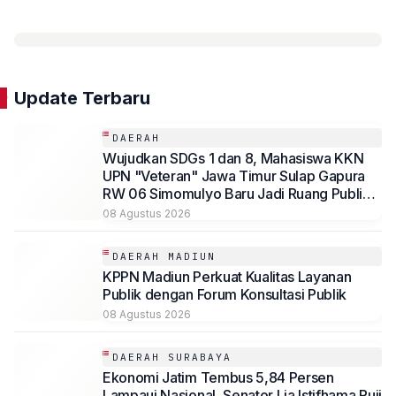
Update Terbaru
DAERAH
Wujudkan SDGs 1 dan 8, Mahasiswa KKN
UPN "Veteran" Jawa Timur Sulap Gapura
RW 06 Simomulyo Baru Jadi Ruang Publik
Bernilai Ekonomi
08 Agustus 2026
DAERAH MADIUN
KPPN Madiun Perkuat Kualitas Layanan
Publik dengan Forum Konsultasi Publik
08 Agustus 2026
DAERAH SURABAYA
Ekonomi Jatim Tembus 5,84 Persen
Lampaui Nasional, Senator Lia Istifhama Puji