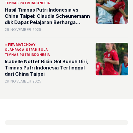
TIMNAS PUTRI INDONESIA
Hasil Timnas Putri Indonesia vs
China Taipei: Claudia Scheunemann
dkk Dapat Pelajaran Berharga
Jelang SEA Games 2025
29 NOVEMBER 2025
FIFA MATCHDAY
OLAHRAGA
SEPAK BOLA
TIMNAS PUTRI INDONESIA
Isabelle Nottet Bikin Gol Bunuh Diri,
Timnas Putri Indonesia Tertinggal
dari China Taipei
29 NOVEMBER 2025