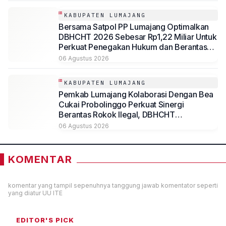
KABUPATEN LUMAJANG
Bersama Satpol PP Lumajang Optimalkan
DBHCHT 2026 Sebesar Rp1,22 Miliar Untuk
Perkuat Penegakan Hukum dan Berantas
Rokok Ilegal
06 Agustus 2026
KABUPATEN LUMAJANG
Pemkab Lumajang Kolaborasi Dengan Bea
Cukai Probolinggo Perkuat Sinergi
Berantas Rokok Ilegal, DBHCHT
Dimaksimalkan untuk Kesejahteraan
06 Agustus 2026
Masyarakat
KOMENTAR
komentar yang tampil sepenuhnya tanggung jawab komentator seperti
yang diatur UU ITE
EDITOR'S PICK