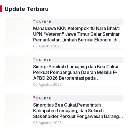
Update Terbaru
DAERAH
Mahasiswa KKN Kelompok 10 Nara Bhakti
UPN "Veteran" Jawa Timur Gelar Seminar
Pemanfaatan Limbah Bernilai Ekonomi di
Desa Mojoduwur
06 Agustus 2026
DAERAH
Sinergi Pemkab Lumajang dan Bea Cukai
Perkuat Pembangunan Daerah Melalui P-
APBD 2026 Berorientasi pada
Kesejahteraan Masyarakat
06 Agustus 2026
DAERAH
Sinergitas Bea Cukai,Pemerintah
Kabupaten Lumajang, dan Seluruh
Stakeholder Perkuat Pengawasan Barang
Kena Cukai Ilegal Melalui Pemanfaatan
06 Agustus 2026
DBHCHT Tahun Anggaran 2026