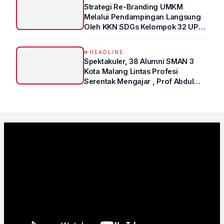
Strategi Re-Branding UMKM
Melalui Pendampingan Langsung
Oleh KKN SDGs Kelompok 32 UPN
“VETERAN” Jawa Timur
HEADLINE
Spektakuler, 38 Alumni SMAN 3
Kota Malang Lintas Profesi
Serentak Mengajar , Prof Abdul
Syukur Ungkap Tips Lolos Fakultas
Kedokteran