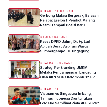
HEADLINE DAERAH
Gerbong Mutasi Bergerak, Belasan
Pejabat Eselon II Pemkot Malang
Resmi Tempati Posisi Baru
TULUNGAGUNG
Reses DPRD Jatim, Dr. Hj. Laili
Abidah Serap Aspirasi Warga
Sumbergempol Tulungagung
DAERAH JOMBANG
Strategi Re-Branding UMKM
Melalui Pendampingan Langsung
Oleh KKN SDGs Kelompok 32 UPN
“VETERAN” Jawa Timur
HEADLINE
Vietnam vs Singapura Imbang,
Timnas Indonesia Diuntungkan
Lolos ke Semifinal Piala AFF 2026?