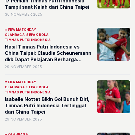
17 Pemain Timnas Putri Indonesia
Tampil saat Kalah dari China Taipei
30 NOVEMBER 2025
FIFA MATCHDAY
OLAHRAGA
SEPAK BOLA
TIMNAS PUTRI INDONESIA
Hasil Timnas Putri Indonesia vs
China Taipei: Claudia Scheunemann
dkk Dapat Pelajaran Berharga
Jelang SEA Games 2025
29 NOVEMBER 2025
FIFA MATCHDAY
OLAHRAGA
SEPAK BOLA
TIMNAS PUTRI INDONESIA
Isabelle Nottet Bikin Gol Bunuh Diri,
Timnas Putri Indonesia Tertinggal
dari China Taipei
29 NOVEMBER 2025
OLAHRAGA