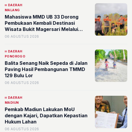
Anggaran 2026
DAERAH
MALANG
Mahasiswa MMD UB 33 Dorong
Pembukaan Kembali Destinasi
Wisata Bukit Magersari Melalui
Pemetaan Potensi
06 AGUSTUS 2026
DAERAH
PONOROGO
Balita Senang Naik Sepeda di Jalan
Paving Hasil Pembangunan TMMD
129 Bulu Lor
06 AGUSTUS 2026
DAERAH
MADIUN
Pemkab Madiun Lakukan MoU
dengan Kajari, Dapatkan Kepastian
Hukum Lahan
06 AGUSTUS 2026