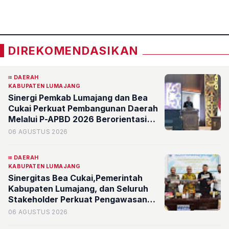
«
»
DIREKOMENDASIKAN
DAERAH
KABUPATEN LUMAJANG
Sinergi Pemkab Lumajang dan Bea
Cukai Perkuat Pembangunan Daerah
Melalui P-APBD 2026 Berorientasi
pada Kesejahteraan Masyarakat
06 AGUSTUS 2026
DAERAH
KABUPATEN LUMAJANG
Sinergitas Bea Cukai,Pemerintah
Kabupaten Lumajang, dan Seluruh
Stakeholder Perkuat Pengawasan
Barang Kena Cukai Ilegal Melalui
06 AGUSTUS 2026
Pemanfaatan DBHCHT Tahun