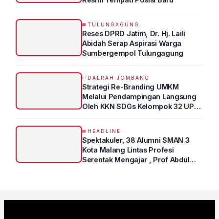
TULUNGAGUNG
Reses DPRD Jatim, Dr. Hj. Laili
Abidah Serap Aspirasi Warga
Sumbergempol Tulungagung
DAERAH JOMBANG
Strategi Re-Branding UMKM
Melalui Pendampingan Langsung
Oleh KKN SDGs Kelompok 32 UPN
“VETERAN” Jawa Timur
HEADLINE
Spektakuler, 38 Alumni SMAN 3
Kota Malang Lintas Profesi
Serentak Mengajar , Prof Abdul
Syukur Ungkap Tips Lolos Fakultas
Kedokteran