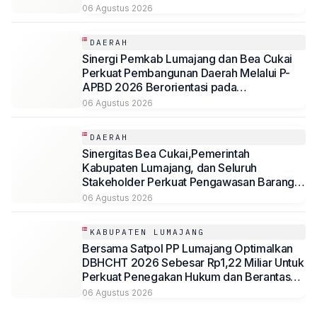
Desa Mojoduwur
06 Agustus 2026
DAERAH
Sinergi Pemkab Lumajang dan Bea Cukai
Perkuat Pembangunan Daerah Melalui P-
APBD 2026 Berorientasi pada
Kesejahteraan Masyarakat
06 Agustus 2026
DAERAH
Sinergitas Bea Cukai,Pemerintah
Kabupaten Lumajang, dan Seluruh
Stakeholder Perkuat Pengawasan Barang
Kena Cukai Ilegal Melalui Pemanfaatan
06 Agustus 2026
DBHCHT Tahun Anggaran 2026
KABUPATEN LUMAJANG
Bersama Satpol PP Lumajang Optimalkan
DBHCHT 2026 Sebesar Rp1,22 Miliar Untuk
Perkuat Penegakan Hukum dan Berantas
Rokok Ilegal
06 Agustus 2026