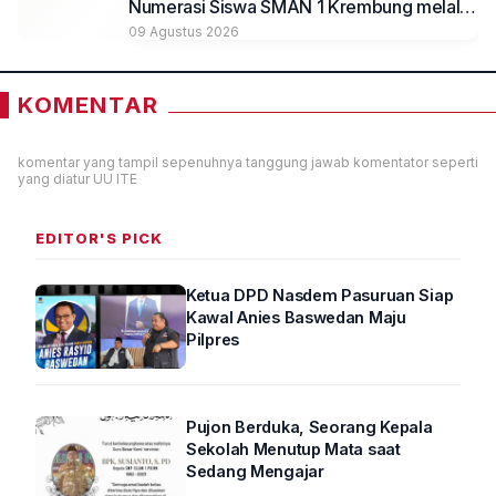
Numerasi Siswa SMAN 1 Krembung melalui
Integrasi Aljabar Berbasis Teknologi
09 Agustus 2026
KOMENTAR
komentar yang tampil sepenuhnya tanggung jawab komentator seperti
yang diatur UU ITE
EDITOR'S PICK
Ketua DPD Nasdem Pasuruan Siap
Kawal Anies Baswedan Maju
Pilpres
Pujon Berduka, Seorang Kepala
Sekolah Menutup Mata saat
Sedang Mengajar