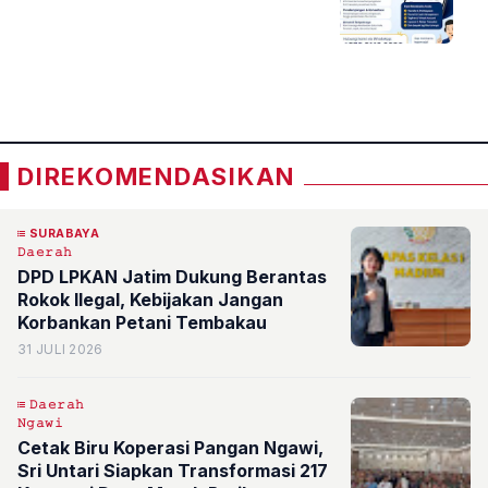
«
»
DIREKOMENDASIKAN
SURABAYA
𝙳𝚊𝚎𝚛𝚊𝚑
DPD LPKAN Jatim Dukung Berantas
Rokok Ilegal, Kebijakan Jangan
Korbankan Petani Tembakau
31 JULI 2026
𝙳𝚊𝚎𝚛𝚊𝚑
𝙽𝚐𝚊𝚠𝚒
Cetak Biru Koperasi Pangan Ngawi,
Sri Untari Siapkan Transformasi 217