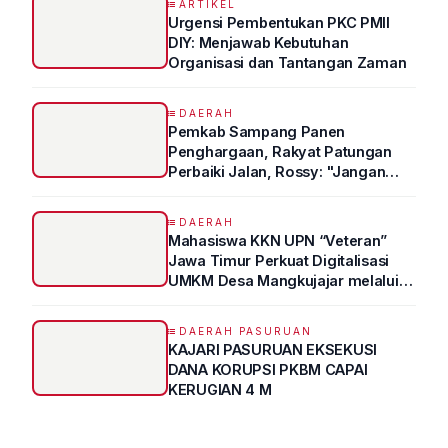
ARTIKEL
Urgensi Pembentukan PKC PMII
DIY: Menjawab Kebutuhan
Organisasi dan Tantangan Zaman
DAERAH
Pemkab Sampang Panen
Penghargaan, Rakyat Patungan
Perbaiki Jalan, Rossy: "Jangan
Sampai Prestasi Hanya Indah di
Atas Kertas"
DAERAH
Mahasiswa KKN UPN “Veteran”
Jawa Timur Perkuat Digitalisasi
UMKM Desa Mangkujajar melalui
Program UMKM GO DIGITAL
DAERAH PASURUAN
KAJARI PASURUAN EKSEKUSI
DANA KORUPSI PKBM CAPAI
KERUGIAN 4 M