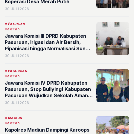
Koperasi Desa Merah Putih
30 JULI 2026
𝘗𝘢𝘴𝘶𝘳𝘶𝘢𝘯
𝙳𝚊𝚎𝚛𝚊𝚑
Jawara Komisi III DPRD Kabupaten
Pasuruan, Irigasi dan Air Bersih,
Pipanisasi hingga Normalisasi Sungai
Jadi Prioritas
30 JULI 2026
PASURUAN
𝙳𝚊𝚎𝚛𝚊𝚑
Jawara Komisi IV DPRD Kabupaten
Pasuruan, Stop Bullying! Kabupaten
Pasuruan Wujudkan Sekolah Aman
dan Ramah Anak
30 JULI 2026
MADIUN
𝙳𝚊𝚎𝚛𝚊𝚑
Kapolres Madiun Dampingi Karoops