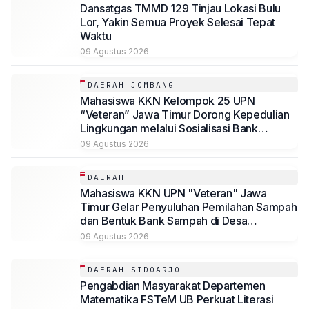
Dansatgas TMMD 129 Tinjau Lokasi Bulu
Lor, Yakin Semua Proyek Selesai Tepat
Waktu
09 Agustus 2026
DAERAH JOMBANG
Mahasiswa KKN Kelompok 25 UPN
“Veteran” Jawa Timur Dorong Kepedulian
Lingkungan melalui Sosialisasi Bank
Sampah dan Pengadaan Tempat Sampah
09 Agustus 2026
Terpilah di Desa Mundusewu
DAERAH
Mahasiswa KKN UPN "Veteran" Jawa
Timur Gelar Penyuluhan Pemilahan Sampah
dan Bentuk Bank Sampah di Desa
Penggaron
09 Agustus 2026
DAERAH SIDOARJO
Pengabdian Masyarakat Departemen
Matematika FSTeM UB Perkuat Literasi