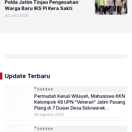
Polda Jatim Tinjau Pengesahan
Warga Baru IKS PI Kera Sakti
30 JULI 2026
Update Terbaru
DAERAH
Permudah Kenali Wilayah, Mahasiswa KKN
Kelompok 48 UPN “Veteran” Jatim Pasang
Plang di 7 Dusun Desa Sidowarek
Kabupaten Jombang
09 Agustus 2026
DAERAH