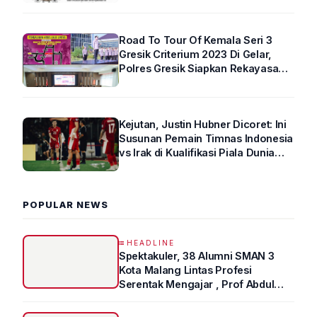
Road To Tour Of Kemala Seri 3
Gresik Criterium 2023 Di Gelar,
Polres Gresik Siapkan Rekayasa
Arus Lalin
Kejutan, Justin Hubner Dicoret: Ini
Susunan Pemain Timnas Indonesia
vs Irak di Kualifikasi Piala Dunia
2026 R4
POPULAR NEWS
HEADLINE
Spektakuler, 38 Alumni SMAN 3
Kota Malang Lintas Profesi
Serentak Mengajar , Prof Abdul
Syukur Ungkap Tips Lolos Fakultas
Kedokteran