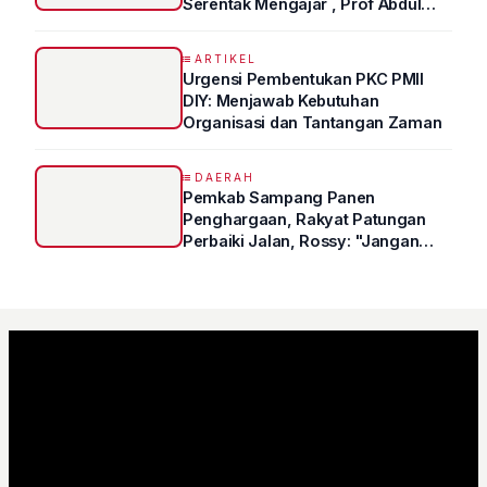
Serentak Mengajar , Prof Abdul
Syukur Ungkap Tips Lolos Fakultas
Kedokteran
ARTIKEL
Urgensi Pembentukan PKC PMII
DIY: Menjawab Kebutuhan
Organisasi dan Tantangan Zaman
DAERAH
Pemkab Sampang Panen
Penghargaan, Rakyat Patungan
Perbaiki Jalan, Rossy: "Jangan
Sampai Prestasi Hanya Indah di
Atas Kertas"