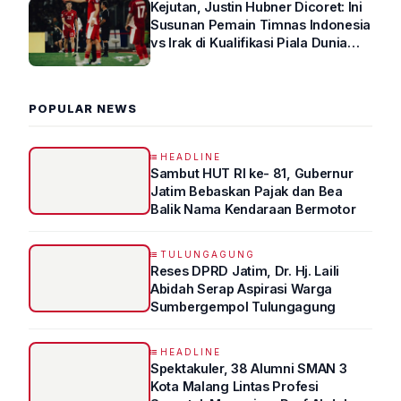
Kejutan, Justin Hubner Dicoret: Ini
Susunan Pemain Timnas Indonesia
vs Irak di Kualifikasi Piala Dunia
2026 R4
POPULAR NEWS
HEADLINE
Sambut HUT RI ke- 81, Gubernur
Jatim Bebaskan Pajak dan Bea
Balik Nama Kendaraan Bermotor
TULUNGAGUNG
Reses DPRD Jatim, Dr. Hj. Laili
Abidah Serap Aspirasi Warga
Sumbergempol Tulungagung
HEADLINE
Spektakuler, 38 Alumni SMAN 3
Kota Malang Lintas Profesi