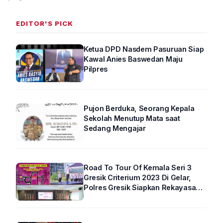
EDITOR'S PICK
Ketua DPD Nasdem Pasuruan Siap
Kawal Anies Baswedan Maju
Pilpres
Pujon Berduka, Seorang Kepala
Sekolah Menutup Mata saat
Sedang Mengajar
Road To Tour Of Kemala Seri 3
Gresik Criterium 2023 Di Gelar,
Polres Gresik Siapkan Rekayasa
Arus Lalin