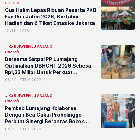
𝙳𝚊𝚎𝚛𝚊𝚑
Gus Halim Lepas Ribuan Peserta PKB
Fun Run Jatim 2026, Bertabur
Hadiah dan 6 Tiket Emas ke Jakarta
12 JULI 2026
KABUPATEN LUMAJANG
𝘿𝙖𝙚𝙧𝙖𝙝
Bersama Satpol PP Lumajang
Optimalkan DBHCHT 2026 Sebesar
Rp1,22 Miliar Untuk Perkuat
Penegakan Hukum dan Berantas
06 AGUSTUS 2026
Rokok Ilegal
KABUPATEN LUMAJANG
𝘿𝙖𝙚𝙧𝙖𝙝
Pemkab Lumajang Kolaborasi
Dengan Bea Cukai Probolinggo
Perkuat Sinergi Berantas Rokok
Ilegal, DBHCHT Dimaksimalkan
06 AGUSTUS 2026
untuk Kesejahteraan Masyarakat