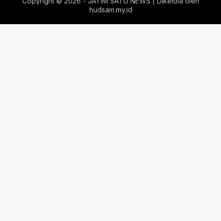
Copyright ©
2026 - JATIM SATU NEWS | Dikelola oleh
hudsam.my.id