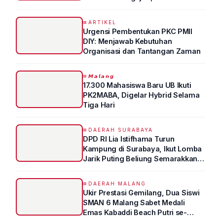
Syukur Ungkap Tips Lolos Fakultas
Kedokteran
ARTIKEL
Urgensi Pembentukan PKC PMII
DIY: Menjawab Kebutuhan
Organisasi dan Tantangan Zaman
𝙈𝙖𝙡𝙖𝙣𝙜
17.300 Mahasiswa Baru UB Ikuti
PK2MABA, Digelar Hybrid Selama
Tiga Hari
DAERAH SURABAYA
DPD RI Lia Istifhama Turun
Kampung di Surabaya, Ikut Lomba
Jarik Puting Beliung Semarakkan
HUT RI ke-81
DAERAH MALANG
Ukir Prestasi Gemilang, Dua Siswi
SMAN 6 Malang Sabet Medali
Emas Kabaddi Beach Putri se-