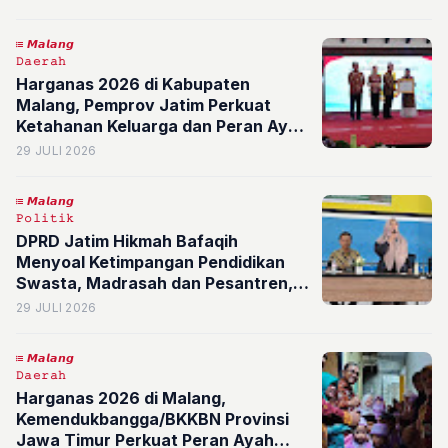
𝙈𝙖𝙡𝙖𝙣𝙜
𝙳𝚊𝚎𝚛𝚊𝚑
Harganas 2026 di Kabupaten
Malang, Pemprov Jatim Perkuat
Ketahanan Keluarga dan Peran Ayah
Cegah Fenomena Fatherless
29 JULI 2026
𝙈𝙖𝙡𝙖𝙣𝙜
𝙿𝚘𝚕𝚒𝚝𝚒𝚔
DPRD Jatim Hikmah Bafaqih
Menyoal Ketimpangan Pendidikan
Swasta, Madrasah dan Pesantren,
PKB Kawal Sisdiknas
29 JULI 2026
𝙈𝙖𝙡𝙖𝙣𝙜
𝙳𝚊𝚎𝚛𝚊𝚑
Harganas 2026 di Malang,
Kemendukbangga/BKKBN Provinsi
Jawa Timur Perkuat Peran Ayah