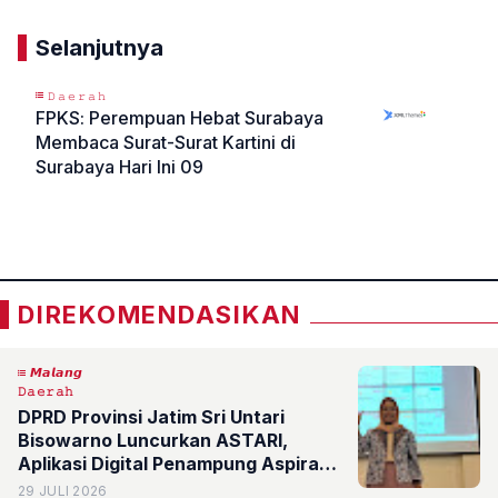
Selanjutnya
𝙳𝚊𝚎𝚛𝚊𝚑
FPKS: Perempuan Hebat Surabaya
Membaca Surat-Surat Kartini di
Surabaya Hari Ini 09
«
»
DIREKOMENDASIKAN
𝙈𝙖𝙡𝙖𝙣𝙜
𝙳𝚊𝚎𝚛𝚊𝚑
DPRD Provinsi Jatim Sri Untari
Bisowarno Luncurkan ASTARI,
Aplikasi Digital Penampung Aspirasi
Warga 24 Jam
29 JULI 2026