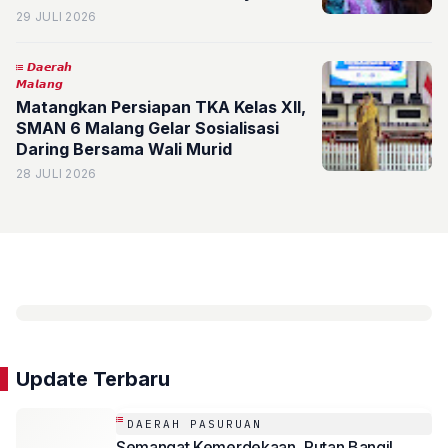
Gencarkan Program GENTING Cegah
29 JULI 2026
Stunting
𝘿𝙖𝙚𝙧𝙖𝙝
𝙈𝙖𝙡𝙖𝙣𝙜
Matangkan Persiapan TKA Kelas XII,
SMAN 6 Malang Gelar Sosialisasi
Daring Bersama Wali Murid
28 JULI 2026
Update Terbaru
DAERAH PASURUAN
Semangat Kemerdekaan, Rutan Bangil